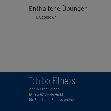
Enthaltene Übungen
Cooldown
Tchibo Fitness
ist ein Produkt der
fitnessRAUM.de GmbH
für Sport und Fitness online