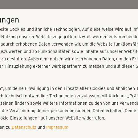
HOME
PROGRAMME
PREISE
KURSE
TRAINE
lungen
site Cookies und ähnliche Technologien. Auf diese Weise wird auf I
r Nutzung unserer Website zugegriffen bzw. es werden entsprechend
oldown
dadurch erhobenen Daten verwenden wir, um die Website funktionsfähi
szuwerten und so Funktionalitäten sowie Inhalte auf unserer Websit
 zu gestalten. Außerdem nutzen wir die erhobenen Daten, um den Erf
r Hinzuziehung externer Werbepartnern zu messen und auf dieser G
nieren!
Fr
Einloggen
Fo
n“, um deine Einwilligung in den Einsatz aller Cookies und ähnlichen 
ich technisch notwendige Technologien zuzulassen. Mit Klick auf „Pr
nzelnen ändern sowie weitere Informationen zu den von uns verwende
Sch
 die Verarbeitung deiner personenbezogenen Daten erhalten. Deine 
Bar
Play
ookie-Einstellungen“ auf unserer Website widerrufen.
nen zu
Datenschutz
und
Impressum