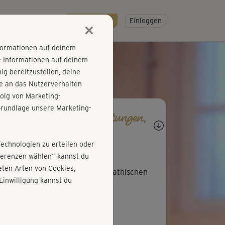
R
SO GEHT'S
Gratis testen!
Einloggen
×
nformationen auf deinem
e Informationen auf deinem
g bereitzustellen, deine
e an das Nutzerverhalten
olg von Marketing-
rundlage unsere Marketing-
agen, Antworten, Bewertungen,
rtschritte
Technologien zu erteilen oder
E
Eva718
äferenzen wählen“ kannst du
ten Arten von Cookies,
öner Cooldown mit einer sympathischen
Einwilligung kannst du
bara 🙂
M
Margit764