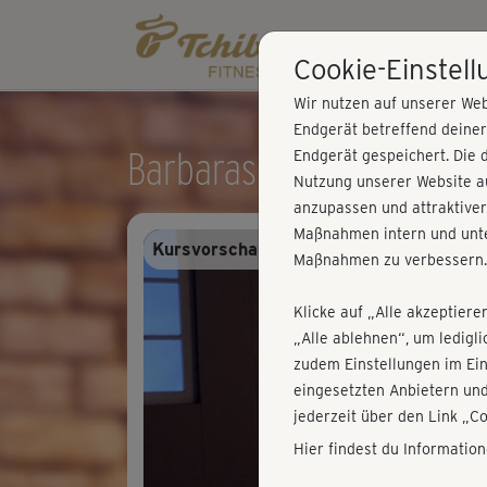
Cookie-Einstel
Wir nutzen auf unserer Web
Endgerät betreffend deine
Barbaras Fatburner - Co
Endgerät gespeichert. Die 
Nutzung unserer Website au
anzupassen und attraktiver
Maßnahmen intern und unte
Kursvorschau - Anmelden und alles trai
Maßnahmen zu verbessern.
Klicke auf „Alle akzeptiere
„Alle ablehnen“, um ledigl
zudem Einstellungen im Ei
eingesetzten Anbietern und
jederzeit über den Link „C
Hier findest du Informatio