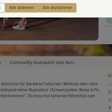
Video
sup
n
Alle ablehnen
Alle akzeptieren
Seh
Oh,
Sta
n
Community-Austausch zum Kurs
W
So 
s Abschluss für Barbaras Fatburner-Workout oder nach
Ru
wohltuend deine Muskulatur (Schwerpunkte: Beine & Po,
unterkommen“. Du brauchst keinerlei Hilfsmittel zum
Oh,