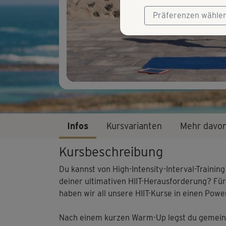
Präferenzen wähle
Infos
Kursvarianten
Mehr davo
Kursbeschreibung
Du kannst von High-Intensity-Interval-Traini
deiner ultimativen HIIT-Herausforderung? Für 
haben wir all unsere HIIT-Kurse in einen Powe
Nach einem kurzen Warm-Up legst du gemeins