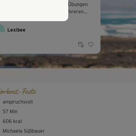
 hat der Kurs nicht so gefallen. Übungen
hseln zu schnell und ist aus mehreren...
L
Lexibee
 aber leider ohne Cooldown.
L
Lexibee
ss! Es geht langsam los, aber die zweiten
i Drittel sind der Hammer und voll...
orkout-Facts
anspruchsvoll
57 Min
606 kcal
Michaela Süßbauer