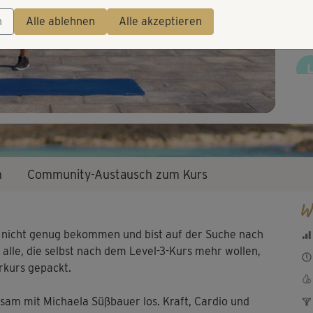
Video
Mir
n
Alle ablehnen
Alle akzeptieren
wec
oh,
Kra
n
Community-Austausch zum Kurs
zwe
W
ng nicht genug bekommen und bist auf der Suche nach
alle, die selbst nach dem Level-3-Kurs mehr wollen,
rkurs gepackt.
am mit Michaela Süßbauer los. Kraft, Cardio und