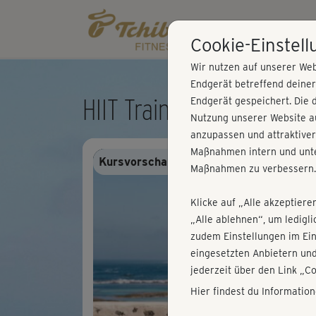
Cookie-Einstel
Wir nutzen auf unserer Web
Endgerät betreffend deine
HIIT Training - Powerwor
Endgerät gespeichert. Die 
Nutzung unserer Website au
anzupassen und attraktiver
Maßnahmen intern und unte
Kursvorschau - Anmelden und alles trai
Maßnahmen zu verbessern.
Klicke auf „Alle akzeptiere
„Alle ablehnen“, um ledigl
zudem Einstellungen im Ei
eingesetzten Anbietern und
jederzeit über den Link „C
Hier findest du Informatio