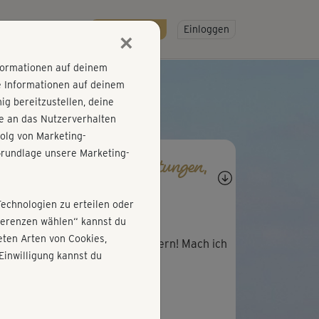
R
SO GEHT'S
Gratis testen!
Einloggen
×
nformationen auf deinem
e Informationen auf deinem
g bereitzustellen, deine
e an das Nutzerverhalten
olg von Marketing-
rundlage unsere Marketing-
agen, Antworten, Bewertungen,
rtschritte
Technologien zu erteilen oder
K
Katja879
äferenzen wählen“ kannst du
ten Arten von Cookies,
er Kurs! Sehr gut zum Auspowern! Mach ich
Einwilligung kannst du
elmäßig.
A
Anett196