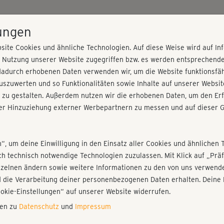
HOME
PROGRAMME
PREISE
KURSE
TRAINE
lungen
site Cookies und ähnliche Technologien. Auf diese Weise wird auf I
r Nutzung unserer Website zugegriffen bzw. es werden entsprechend
kout
dadurch erhobenen Daten verwenden wir, um die Website funktionsfähi
szuwerten und so Funktionalitäten sowie Inhalte auf unserer Websit
 zu gestalten. Außerdem nutzen wir die erhobenen Daten, um den Erf
r Hinzuziehung externer Werbepartnern zu messen und auf dieser G
nieren!
Fr
Einloggen
Fo
n“, um deine Einwilligung in den Einsatz aller Cookies und ähnlichen 
ich technisch notwendige Technologien zuzulassen. Mit Klick auf „Pr
nzelnen ändern sowie weitere Informationen zu den von uns verwende
Sup
 die Verarbeitung deiner personenbezogenen Daten erhalten. Deine 
reg
Play
ookie-Einstellungen“ auf unserer Website widerrufen.
nen zu
Datenschutz
und
Impressum