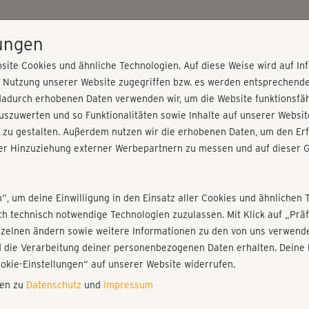
HOME
PROGRAMME
PREISE
KURSE
TRAINE
lungen
site Cookies und ähnliche Technologien. Auf diese Weise wird auf I
r Nutzung unserer Website zugegriffen bzw. es werden entsprechend
mplett
dadurch erhobenen Daten verwenden wir, um die Website funktionsfähi
szuwerten und so Funktionalitäten sowie Inhalte auf unserer Websit
 zu gestalten. Außerdem nutzen wir die erhobenen Daten, um den Erf
r Hinzuziehung externer Werbepartnern zu messen und auf dieser G
nieren!
Fr
Einloggen
Fo
n“, um deine Einwilligung in den Einsatz aller Cookies und ähnlichen 
ich technisch notwendige Technologien zuzulassen. Mit Klick auf „Pr
nzelnen ändern sowie weitere Informationen zu den von uns verwende
Der
 die Verarbeitung deiner personenbezogenen Daten erhalten. Deine 
auc
Play
ookie-Einstellungen“ auf unserer Website widerrufen.
nen zu
Datenschutz
und
Impressum