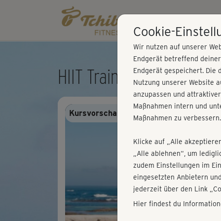
Cookie-Einstel
Wir nutzen auf unserer Web
Endgerät betreffend deine
HIIT Training - Level 1 ko
Endgerät gespeichert. Die 
Nutzung unserer Website au
anzupassen und attraktiver
Maßnahmen intern und unte
Kursvorschau - Anmelden und alles trai
Maßnahmen zu verbessern.
Klicke auf „Alle akzeptiere
„Alle ablehnen“, um ledigl
zudem Einstellungen im Ei
eingesetzten Anbietern und
jederzeit über den Link „C
Hier findest du Informatio