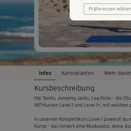
Präferenzen wähle
Infos
Kursvarianten
Mehr davo
Kursbeschreibung
Hip Twists, Jumping Jacks, Leg Kicks – die Ü
HIIT-Kursen Level 1 und Level 1+, mit welchen 
In unserem Komplettkurs Level 1 powerst du
Kurse – das fordert eine Muskulatur, deine A