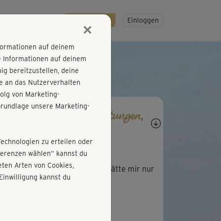
R
SO GEHT'S
Gratis testen!
Einloggen
×
nformationen auf deinem
e Informationen auf deinem
g bereitzustellen, deine
e an das Nutzerverhalten
olg von Marketing-
rundlage unsere Marketing-
agen, Antworten, Bewertungen,
rtschritte
Technologien zu erteilen oder
B
Birgit950
äferenzen wählen“ kannst du
ten Arten von Cookies,
 Kurs war richtig super 🙂 Ich hätte mir nur
Einwilligung kannst du
h ein Cooldown gewünscht.
M
Maja