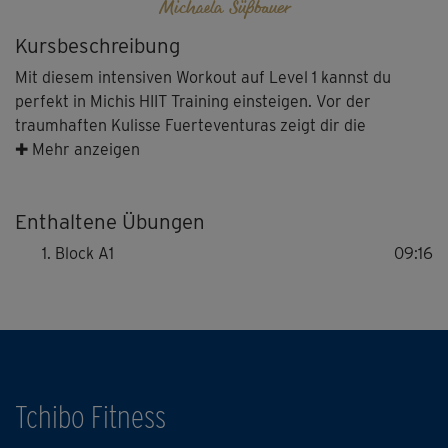
Michaela Süßbauer
Kursbeschreibung
Mit diesem intensiven Workout auf Level 1 kannst du
perfekt in Michis HIIT Training einsteigen. Vor der
traumhaften Kulisse Fuerteventuras zeigt dir die
sympathische Fitnessexpertin kurze Übungsintervalle im
✚ Mehr anzeigen
Stand und auf der Matte, die trotzdem alle
Muskelgruppen aktivieren und jede Menge Kalorien
Enthaltene Übungen
verbrennen. Auf Stufe 1 des Trainings machst du unter
anderem Kniebeugen mit Beinheben, den "Hip Twist"
Block A1
09:16
sowie modifizierte Burpees und Jumping Jacks. Du
bestimmst dabei das Tempo und die Intensität!
Tipp: Gehe beim Training nur so weit, wie es dir gut tut.
Fordere, aber überfordere dich nicht und achte auf eine
gute Körperspannung.
Tchibo Fitness