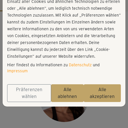
Einsatz aller Cookies und ähnlichen Technologien zu erteilen
oder „Alle ablehnen“, um lediglich technisch notwendige
Technologien zuzulassen. Mit Klick auf „Präferenzen wählen“
Workout-Facts
kannst du zudem Einstellungen im Einzelnen ändern sowie
leicht
weitere Informationen zu den von uns verwendeten Arten
von Cookies, eingesetzten Anbietern und die Verarbeitung
9 Min
deiner personenbezogenen Daten erhalten. Deine
92 kcal
Einwilligung kannst du jederzeit über den Link „Cookie-
Michaela Süßbauer
Einstellungen“ auf unserer Website widerrufen.
Matte, etwas zu trinken
Hier findest du Informationen zu
Datenschutz
und
Impressum
Präferenzen
Alle
Alle
wählen
ablehnen
akzeptieren