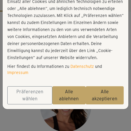
Einsatz aller Cookies und ähnlichen Technologien zu erteilen
oder „Alle ablehnen“, um lediglich technisch notwendige
Technologien zuzulassen. Mit Klick auf „Präferenzen wählen“
Workout-Facts
kannst du zudem Einstellungen im Einzelnen ändern sowie
mittelschwer
weitere Informationen zu den von uns verwendeten Arten
von Cookies, eingesetzten Anbietern und die Verarbeitung
9 Min
deiner personenbezogenen Daten erhalten. Deine
112 kcal
Einwilligung kannst du jederzeit über den Link „Cookie-
Michaela Süßbauer
Einstellungen“ auf unserer Website widerrufen.
2 Wasserflaschen oder Gewichte, Matte, etwas zu
Hier findest du Informationen zu
Datenschutz
und
trinken
Impressum
Präferenzen
Alle
Alle
wählen
ablehnen
akzeptieren