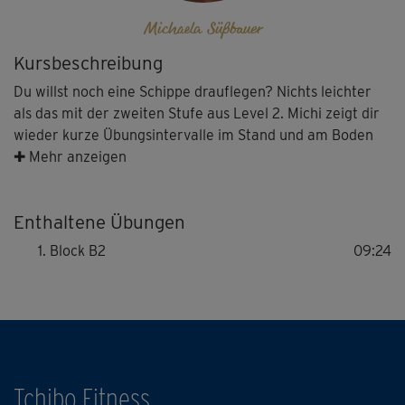
Michaela Süßbauer
Kursbeschreibung
Du willst noch eine Schippe drauflegen? Nichts leichter
als das mit der zweiten Stufe aus Level 2. Michi zeigt dir
wieder kurze Übungsintervalle im Stand und am Boden
mit 40 Sekunden Belastungszeit und 20 Sekunden Pause,
✚ Mehr anzeigen
die deine gesamte Muskulatur durchtrainieren und jede
Menge Kalorien verbrennen. Diesmal mit Übungen wie
Enthaltene Übungen
Front Leg Kicks, der Standwaage und vielem mehr - mal
mit, mal ohne Gewichte. Finde dabei deinen eigenen
Block B2
09:24
Atemrhythmus!
Tipp: Du bestimmst wieder das Tempo und die Intensität!
Gehe dabei nur so weit, wie es dir gut tut. Fordere, aber
überfordere dich nicht und achte auf eine gute
Körperspannung.
Tchibo Fitness