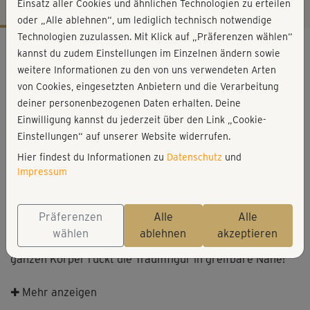
Einsatz aller Cookies und ähnlichen Technologien zu erteilen
oder „Alle ablehnen“, um lediglich technisch notwendige
Technologien zuzulassen. Mit Klick auf „Präferenzen wählen“
Workout-Facts
kannst du zudem Einstellungen im Einzelnen ändern sowie
mittelschwer
weitere Informationen zu den von uns verwendeten Arten
von Cookies, eingesetzten Anbietern und die Verarbeitung
42 Min
deiner personenbezogenen Daten erhalten. Deine
499 kcal
Einwilligung kannst du jederzeit über den Link „Cookie-
Prudence Dugas
Einstellungen“ auf unserer Website widerrufen.
Matte für die Bodenübungen
Hier findest du Informationen zu
Datenschutz
und
Impressum
Prudence Dugas
Präferenzen
Alle
Alle
Kursbeschreibung
wählen
ablehnen
akzeptieren
Mit diesem mitreißenden High-Impact-Training für den
ganzen Körper rückt die Traumfigur in greifbare Nähe!
Prudence Dugas und Kamel Khasani werfen den Fitness-
✚ Mehr anzeigen
Turbo an und bieten ein intensives Fatburner- und Cardio-