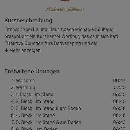
Michaela Süßbauer
Kursbeschreibung
Fitness-Expertin und Figur-Coach Michaela Süßbauer
präsentiert ein Kurzhantel-Workout, das es in sich hat!
Effektive Übungen fürs Bodyshaping und die
Kraftausdauer werden mit intensivem, funktionalem
✚ Mehr anzeigen
Intervalltraining (HIIT) kombiniert. Die Ziele sind klar:
maximale Fettverbrennung und eine straffe, definierte
Enthaltene Übungen
Figur. Pause kannst du später machen!
Welcome
00:47
Los geht’s natürlich mit einem Warm-up, das deine
Warm-up
07:30
Muskulatur auf das fordernde Training vorbereitet. Zu
1. Block - im Stand
06:30
Beginn der einzelnen Blöcke erklärt dir Michi die
2. Block - im Stand
06:40
Übungen in einem langsameren Tempo, bevor es richtig
3. Block - im Stand & am Boden
06:36
dynamisch wird. Versuche trotz der hohen Schlagzahl
4. Block - im Stand
06:46
eine saubere Ausführung beizubehalten und achte immer
5. Block - im Stand & am Boden
06:43
auf eine gute Körperspannung. Wenn du mal nicht mehr
6. Block - am Boden
06:39