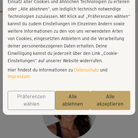
Einsatz aller Cookies und ähnlichen Technologien zu erteilen
oder „Alle ablehnen“, um lediglich technisch notwendige
Technologien zuzulassen. Mit Klick auf „Präferenzen wählen“
Workout-Facts
kannst du zudem Einstellungen im Einzelnen ändern sowie
anspruchsvoll
weitere Informationen zu den von uns verwendeten Arten
von Cookies, eingesetzten Anbietern und die Verarbeitung
58 Min
deiner personenbezogenen Daten erhalten. Deine
446 kcal
Einwilligung kannst du jederzeit über den Link „Cookie-
Michaela Süßbauer
Einstellungen“ auf unserer Website widerrufen.
Kurzhanteln oder Wasserflaschen, Matte für
Hier findest du Informationen zu
Datenschutz
und
Bodenübungen
Impressum
Präferenzen
Alle
Alle
wählen
ablehnen
akzeptieren