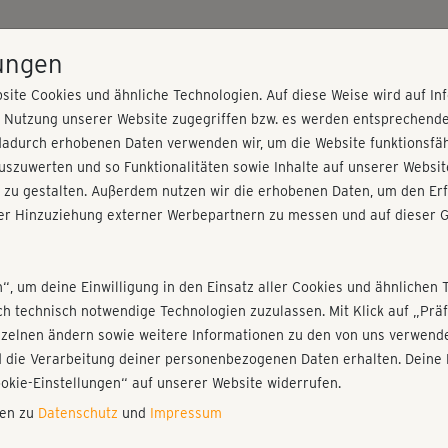
HOME
PROGRAMME
PREISE
KURSE
TRAINE
lungen
site Cookies und ähnliche Technologien. Auf diese Weise wird auf I
r Nutzung unserer Website zugegriffen bzw. es werden entsprechend
dadurch erhobenen Daten verwenden wir, um die Website funktionsfähi
szuwerten und so Funktionalitäten sowie Inhalte auf unserer Websit
 zu gestalten. Außerdem nutzen wir die erhobenen Daten, um den Erf
r Hinzuziehung externer Werbepartnern zu messen und auf dieser G
nieren!
Fr
Einloggen
Fo
n“, um deine Einwilligung in den Einsatz aller Cookies und ähnlichen 
ich technisch notwendige Technologien zuzulassen. Mit Klick auf „Pr
nzelnen ändern sowie weitere Informationen zu den von uns verwende
Dem
 die Verarbeitung deiner personenbezogenen Daten erhalten. Deine 
Play
ookie-Einstellungen“ auf unserer Website widerrufen.
nen zu
Datenschutz
und
Impressum
Auc