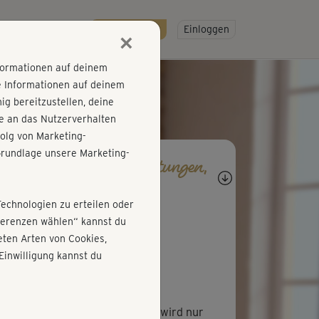
R
SO GEHT'S
Gratis testen!
Einloggen
×
nformationen auf deinem
e Informationen auf deinem
g bereitzustellen, deine
e an das Nutzerverhalten
olg von Marketing-
rundlage unsere Marketing-
agen, Antworten, Bewertungen,
rtschritte
Technologien zu erteilen oder
N
Nicole752
äferenzen wählen“ kannst du
ten Arten von Cookies,
 kann ich nur zustimmen...
Einwilligung kannst du
K
Kathrin809
h im letzten Kurs dieser Reihe wird nur