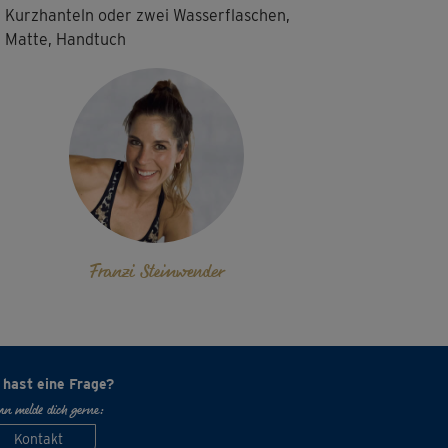
Kurzhanteln oder zwei Wasserflaschen,
kout 6 ist eine Kombination aus bereits
Matte, Handtuch
annten Übungseinheiten. Toll ist, dass...
Franzi Steinwender
 hast eine Frage?
n melde dich gerne:
Kontakt