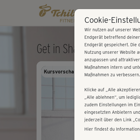
Cookie-Einstel
Wir nutzen auf unserer Web
Endgerät betreffend deine
Get in Shape - Workout 6
Endgerät gespeichert. Die 
Nutzung unserer Website au
anzupassen und attraktiver
Maßnahmen intern und unte
Kursvorschau - Anmelden und alles trai
Maßnahmen zu verbessern.
Klicke auf „Alle akzeptiere
„Alle ablehnen“, um ledigl
zudem Einstellungen im Ei
eingesetzten Anbietern und
jederzeit über den Link „C
Hier findest du Informatio