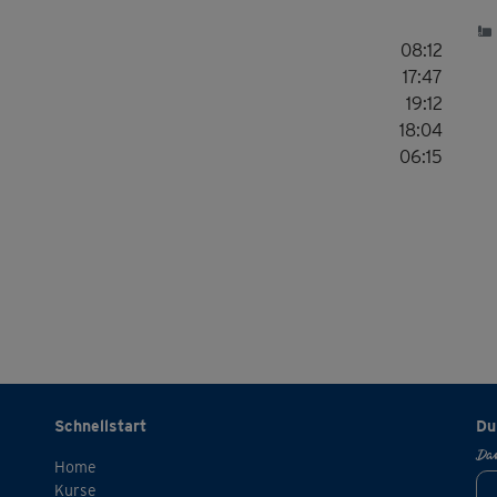
Wor
08:12
bek
17:47
19:12
18:04
06:15
Schnellstart
Du
Dan
Home
Kurse