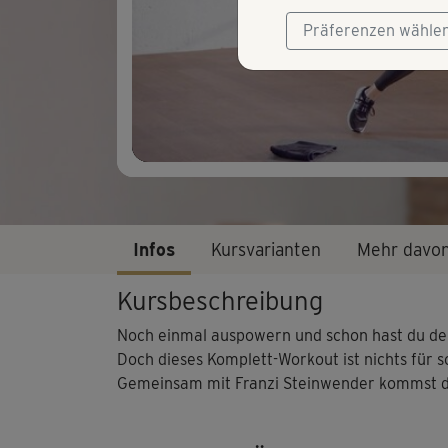
Präferenzen wähle
Infos
Kursvarianten
Mehr davo
Kursbeschreibung
Noch einmal auspowern und schon hast du den
Doch dieses Komplett-Workout ist nichts für 
Gemeinsam mit Franzi Steinwender kommst du 