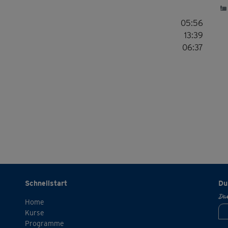
05:56
13:39
06:37
Schnellstart
Du
Dan
Home
Kurse
Programme