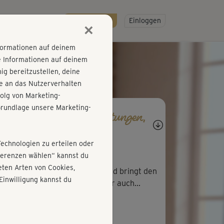
R
SO GEHT'S
Gratis testen!
Einloggen
×
nformationen auf deinem
e Informationen auf deinem
g bereitzustellen, deine
e an das Nutzerverhalten
olg von Marketing-
rundlage unsere Marketing-
agen, Antworten, Bewertungen,
rtschritte
Technologien zu erteilen oder
K
Kathrin9
äferenzen wählen“ kannst du
ten Arten von Cookies,
hon das Warmup macht Spaß und bringt den
Einwilligung kannst du
islauf in Schwung. Der Kurs war auch...
W
Wanda380