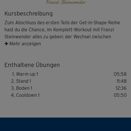
Franzi Steinwender
Kursbeschreibung
Zum Abschluss des ersten Teils der Get-in-Shape-Reihe
hast du die Chance, im Komplett-Workout mit Franzi
Steinwender alles zu geben: der Wechsel zwischen
Belastung und Erholung bringt dich an deine Grenzen.
✚ Mehr anzeigen
Das Ergebnis? Starke Muskeln, mehr Kondition und ein
unschlagbares Körpergefühl – über dein Training hinaus.
Enthaltene Übungen
Warm-up 1
05:58
Stand 1
11:48
Boden 1
12:36
Cooldown 1
05:50