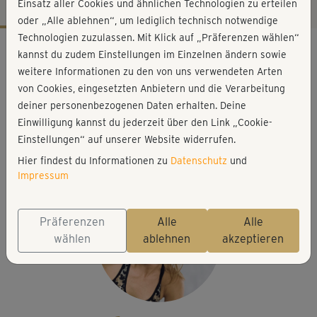
Einsatz aller Cookies und ähnlichen Technologien zu erteilen
oder „Alle ablehnen“, um lediglich technisch notwendige
Technologien zuzulassen. Mit Klick auf „Präferenzen wählen“
Workout-Facts
kannst du zudem Einstellungen im Einzelnen ändern sowie
anspruchsvoll
weitere Informationen zu den von uns verwendeten Arten
von Cookies, eingesetzten Anbietern und die Verarbeitung
36 Min
deiner personenbezogenen Daten erhalten. Deine
212 kcal
Einwilligung kannst du jederzeit über den Link „Cookie-
Franzi Steinwender
Einstellungen“ auf unserer Website widerrufen.
Matte, Handtuch
Hier findest du Informationen zu
Datenschutz
und
Impressum
Präferenzen
Alle
Alle
wählen
ablehnen
akzeptieren