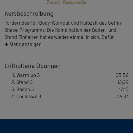
Franzi Steinwender
Kursbeschreibung
Forderndes Full-Body-Workout und Halbzeit des Get-in-
Shape-Programms: Die Kombination der Boden- und
Stand-Einheiten hat es wieder einmal in sich. Dafür
kannst du nach den drei Wochen Muskel- und
✚ Mehr anzeigen
Ausdauertraining mit Franzi Steinwender bestimmst
schon die ersten Ergebnisse sehen – und spüren.
Enthaltene Übungen
Warm-up 3
05:56
Stand 3
13:39
Boden 3
17:15
Cooldown 3
06:37