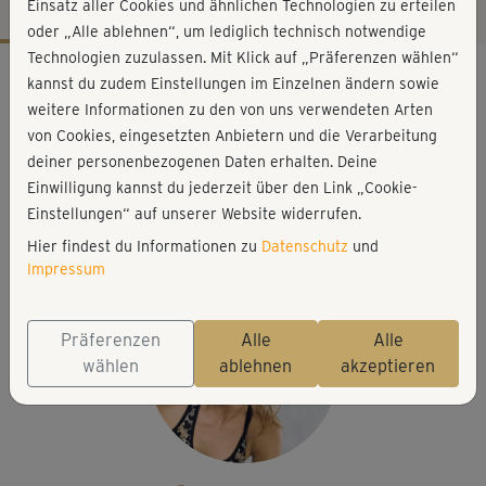
Einsatz aller Cookies und ähnlichen Technologien zu erteilen
oder „Alle ablehnen“, um lediglich technisch notwendige
Technologien zuzulassen. Mit Klick auf „Präferenzen wählen“
Workout-Facts
kannst du zudem Einstellungen im Einzelnen ändern sowie
anspruchsvoll
weitere Informationen zu den von uns verwendeten Arten
von Cookies, eingesetzten Anbietern und die Verarbeitung
43 Min
deiner personenbezogenen Daten erhalten. Deine
279 kcal
Einwilligung kannst du jederzeit über den Link „Cookie-
Franzi Steinwender
Einstellungen“ auf unserer Website widerrufen.
Matte, Handtuch
Hier findest du Informationen zu
Datenschutz
und
Impressum
Präferenzen
Alle
Alle
wählen
ablehnen
akzeptieren