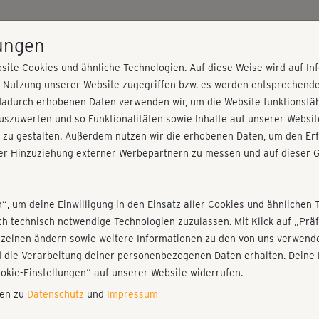
HOME
PROGRAMME
PREISE
KURSE
TRAINE
lungen
site Cookies und ähnliche Technologien. Auf diese Weise wird auf I
r Nutzung unserer Website zugegriffen bzw. es werden entsprechend
o 6
dadurch erhobenen Daten verwenden wir, um die Website funktionsfähi
szuwerten und so Funktionalitäten sowie Inhalte auf unserer Websit
 zu gestalten. Außerdem nutzen wir die erhobenen Daten, um den Erf
r Hinzuziehung externer Werbepartnern zu messen und auf dieser G
nieren!
Fr
Einloggen
Fo
n“, um deine Einwilligung in den Einsatz aller Cookies und ähnlichen 
ich technisch notwendige Technologien zuzulassen. Mit Klick auf „Pr
nzelnen ändern sowie weitere Informationen zu den von uns verwende
Mit
 die Verarbeitung deiner personenbezogenen Daten erhalten. Deine 
Spa
Play
ookie-Einstellungen“ auf unserer Website widerrufen.
nen zu
Datenschutz
und
Impressum