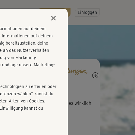
R
SO GEHT'S
Gratis testen!
Einloggen
×
nformationen auf deinem
e Informationen auf deinem
g bereitzustellen, deine
e an das Nutzerverhalten
olg von Marketing-
rundlage unsere Marketing-
agen, Antworten, Bewertungen,
rtschritte
Technologien zu erteilen oder
D
Dorothee402
äferenzen wählen“ kannst du
ten Arten von Cookies,
 dem Frohmut von Michi macht es wirklich
Einwilligung kannst du
ß!!!
A
Anett196