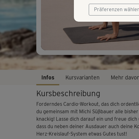
Präferenzen wähle
Infos
Kursvarianten
Mehr davo
Kursbeschreibung
Forderndes Cardio-Workout, das dich ordentl
du gemeinsam mit Michi Süßbauer alle bisher
knackig! Lasse dich darauf ein und freue di
dass du neben deiner Ausdauer auch deine Koo
Herz-Kreislauf-System etwas Gutes tust!