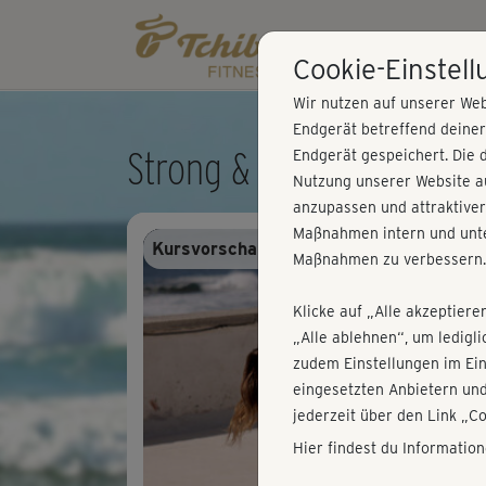
Cookie-Einstel
Wir nutzen auf unserer Web
Endgerät betreffend deine
Strong & Flexible - Cardi
Endgerät gespeichert. Die 
Nutzung unserer Website au
anzupassen und attraktiver
Maßnahmen intern und unte
Kursvorschau - Anmelden und alles trai
Maßnahmen zu verbessern.
Klicke auf „Alle akzeptiere
„Alle ablehnen“, um ledigl
zudem Einstellungen im Ei
eingesetzten Anbietern und
jederzeit über den Link „C
Hier findest du Informatio