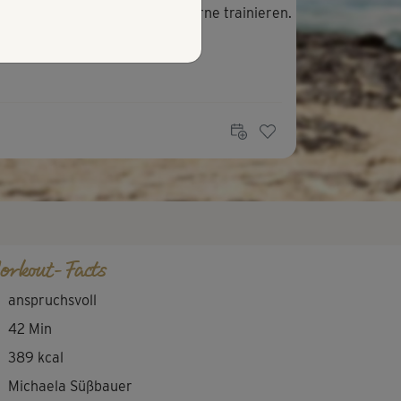
! Barfuß mag ich besonders gerne trainieren.
orkout-Facts
anspruchsvoll
42 Min
389 kcal
Michaela Süßbauer