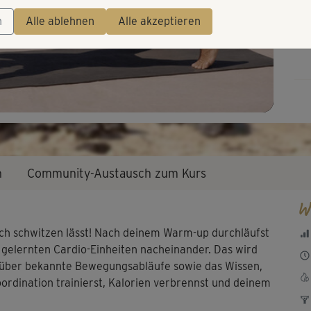
Video
Top
n
Alle ablehnen
Alle akzeptieren
n
Community-Austausch zum Kurs
W
ich schwitzen lässt! Nach deinem Warm-up durchläufst
 gelernten Cardio-Einheiten nacheinander. Das wird
ch über bekannte Bewegungsabläufe sowie das Wissen,
rdination trainierst, Kalorien verbrennst und deinem