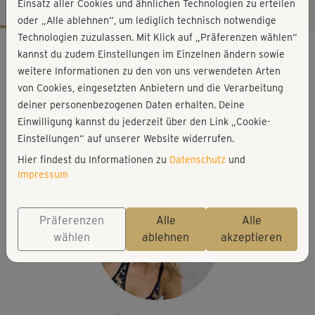
Einsatz aller Cookies und ähnlichen Technologien zu erteilen
oder „Alle ablehnen“, um lediglich technisch notwendige
Technologien zuzulassen. Mit Klick auf „Präferenzen wählen“
Workout-Facts
kannst du zudem Einstellungen im Einzelnen ändern sowie
anspruchsvoll
weitere Informationen zu den von uns verwendeten Arten
von Cookies, eingesetzten Anbietern und die Verarbeitung
38 Min
deiner personenbezogenen Daten erhalten. Deine
249 kcal
Einwilligung kannst du jederzeit über den Link „Cookie-
Franzi Steinwender
Einstellungen“ auf unserer Website widerrufen.
Matte, Handtuch
Hier findest du Informationen zu
Datenschutz
und
Impressum
Präferenzen
Alle
Alle
wählen
ablehnen
akzeptieren