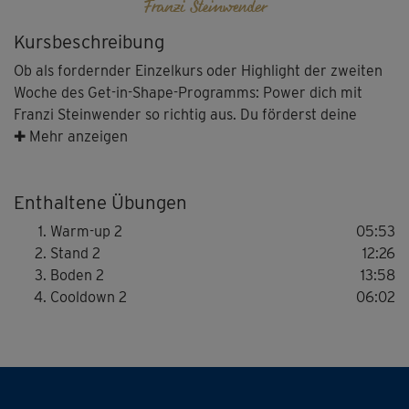
Franzi Steinwender
Kursbeschreibung
Ob als fordernder Einzelkurs oder Highlight der zweiten
Woche des Get-in-Shape-Programms: Power dich mit
Franzi Steinwender so richtig aus. Du förderst deine
Fettverbrennung, deinen Muskelaufbau und tust deinem
✚ Mehr anzeigen
Herz-Kreislauf-System – und deiner Laune – etwas Gutes.
Enthaltene Übungen
Warm-up 2
05:53
Stand 2
12:26
Boden 2
13:58
Cooldown 2
06:02