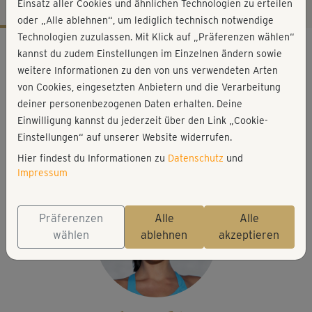
Einsatz aller Cookies und ähnlichen Technologien zu erteilen
oder „Alle ablehnen“, um lediglich technisch notwendige
Technologien zuzulassen. Mit Klick auf „Präferenzen wählen“
Workout-Facts
kannst du zudem Einstellungen im Einzelnen ändern sowie
anspruchsvoll
weitere Informationen zu den von uns verwendeten Arten
von Cookies, eingesetzten Anbietern und die Verarbeitung
124 Min
deiner personenbezogenen Daten erhalten. Deine
877 kcal
Einwilligung kannst du jederzeit über den Link „Cookie-
Johanna Fellner
Einstellungen“ auf unserer Website widerrufen.
Matte
Hier findest du Informationen zu
Datenschutz
und
Impressum
Präferenzen
Alle
Alle
wählen
ablehnen
akzeptieren