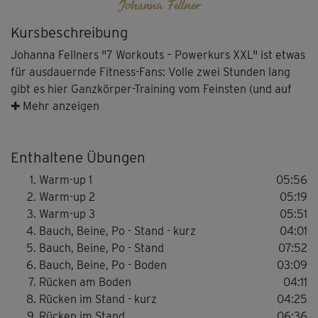
Johanna Fellner
Kursbeschreibung
Johanna Fellners "7 Workouts – Powerkurs XXL" ist etwas
für ausdauernde Fitness-Fans: Volle zwei Stunden lang
gibt es hier Ganzkörper-Training vom Feinsten (und auf
anspruchsvollem Niveau)!
✚ Mehr anzeigen
Nach einem wirklich ausführlichen Warm-up geht's weiter
Enthaltene Übungen
mit einem gründlichen Training aller
Hauptmuskelgruppen und der Core-Muskulatur.
Warm-up 1
05:56
Warm-up 2
05:19
Warm-up 3
05:51
Die Fettverbrennung wird ordentlich auf Touren gebracht
Bauch, Beine, Po - Stand - kurz
04:01
und der gesamte Körper effektiv geformt & gestrafft –
Bauch, Beine, Po - Stand
07:52
ohne Gnade, aber mit jeder Menge Spaß und guter
Bauch, Beine, Po - Boden
03:09
Laune.
Rücken am Boden
04:11
Rücken im Stand - kurz
04:25
Johanna und ihre Co-Presenterinnen Ina Münsberg und
Rücken im Stand
06:36