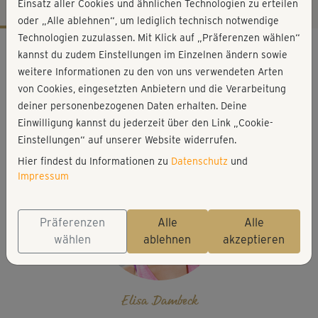
Einsatz aller Cookies und ähnlichen Technologien zu erteilen
oder „Alle ablehnen“, um lediglich technisch notwendige
Technologien zuzulassen. Mit Klick auf „Präferenzen wählen“
Workout-Facts
kannst du zudem Einstellungen im Einzelnen ändern sowie
anspruchsvoll
weitere Informationen zu den von uns verwendeten Arten
von Cookies, eingesetzten Anbietern und die Verarbeitung
9 Min
deiner personenbezogenen Daten erhalten. Deine
65 kcal
Einwilligung kannst du jederzeit über den Link „Cookie-
Elisa Dambeck
Einstellungen“ auf unserer Website widerrufen.
Hier findest du Informationen zu
Datenschutz
und
Impressum
Präferenzen
Alle
Alle
wählen
ablehnen
akzeptieren
Elisa Dambeck