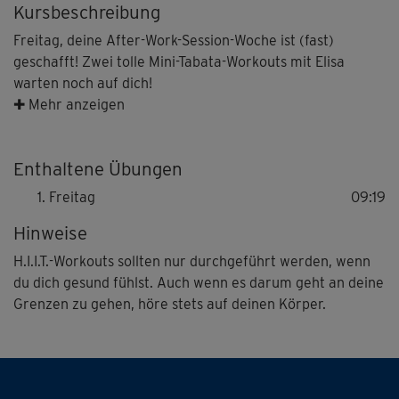
Kursbeschreibung
Freitag, deine After-Work-Session-Woche ist (fast)
geschafft! Zwei tolle Mini-Tabata-Workouts mit Elisa
warten noch auf dich!
Heute fängst du beinahe da an, wo du gestern aufgehört
✚ Mehr anzeigen
hast: Mit Skippings bringst du deinen Körper auf Workout-
Temperatur, Fettpolster zum Schmelzen und deine Beine
Enthaltene Übungen
in Sumo-Squats-Laune, denn an diesen führt heute kein
Weg vorbei! Schön definierte, starke Beine und ein
Freitag
09:19
wohlgeformter Hintern sind deine Belohnung fürs
Hinweise
Durchhalten. Dass deinen anderen Muskelgruppen nicht
langweilig wird, stehen auf Elisas Trainingsplan für deinen
H.I.I.T.-Workouts sollten nur durchgeführt werden, wenn
After-Work-Freitag außerdem Sit-Ups und eine
du dich gesund fühlst. Auch wenn es darum geht an deine
Liegestütz-Kombi.
Grenzen zu gehen, höre stets auf deinen Körper.