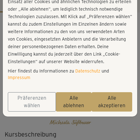
Einsatz aller Cookies und ähnlichen Technologien zu erteilen
oder „Alle ablehnen“, um lediglich technisch notwendige
Technologien zuzulassen. Mit Klick auf „Präferenzen wählen“
Workout-Facts
kannst du zudem Einstellungen im Einzelnen ändern sowie
mittelschwer
weitere Informationen zu den von uns verwendeten Arten
von Cookies, eingesetzten Anbietern und die Verarbeitung
1 Min
deiner personenbezogenen Daten erhalten. Deine
Michaela Süßbauer
Einwilligung kannst du jederzeit über den Link „Cookie-
Einstellungen“ auf unserer Website widerrufen.
Hier findest du Informationen zu
Datenschutz
und
Impressum
Präferenzen
Alle
Alle
wählen
ablehnen
akzeptieren
Michaela Süßbauer
Kursbeschreibung