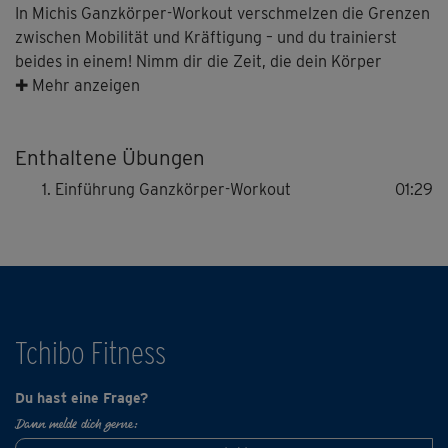
In Michis Ganzkörper-Workout verschmelzen die Grenzen
zwischen Mobilität und Kräftigung – und du trainierst
beides in einem! Nimm dir die Zeit, die dein Körper
braucht, um sich an die vielleicht neuen
✚ Mehr anzeigen
Bewegungsabläufe zu gewöhnen und achte darauf, die
Module dieses Workouts in der richtigen Reihenfolge zu
Enthaltene Übungen
trainieren – dann steht stärkeren Muskeln und mehr
Beweglichkeit nichts mehr im Wege!
Einführung Ganzkörper-Workout
01:29
Tchibo Fitness
Du hast eine Frage?
Dann melde dich gerne: