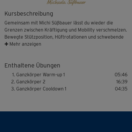
Michaela Süßbauer
Kursbeschreibung
Gemeinsam mit Michi Süßbauer lässt du wieder die
Grenzen zwischen Kräftigung und Mobility verschmelzen.
Bewegte Stützposition, Hüftrotationen und schwebende
Squats: In diesem knackigen anspruchsvollen
✚ Mehr anzeigen
Ganzkörperworkout erwarten dich Übungen, deren
flüssige Bewegungsabläufe deine Tiefenmuskulatur
Enthaltene Übungen
stärken, deine Balance und Konzentration fordern, deine
Beweglichkeit verbessern – und dich hoffentlich zum
Ganzkörper Warm-up 1
05:46
Lächeln bringen.
Ganzkörper 2
16:39
Ganzkörper Cooldown 1
04:35