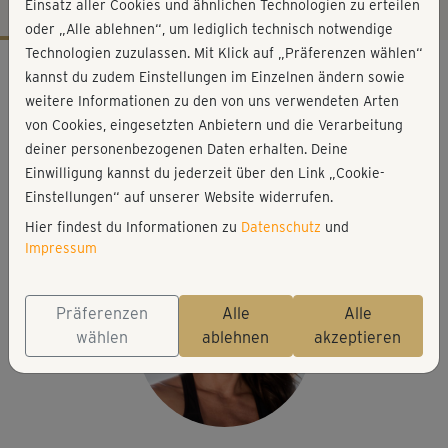
Einsatz aller Cookies und ähnlichen Technologien zu erteilen
oder „Alle ablehnen“, um lediglich technisch notwendige
Technologien zuzulassen. Mit Klick auf „Präferenzen wählen“
Workout-Facts
kannst du zudem Einstellungen im Einzelnen ändern sowie
mittelschwer
weitere Informationen zu den von uns verwendeten Arten
von Cookies, eingesetzten Anbietern und die Verarbeitung
27 Min
deiner personenbezogenen Daten erhalten. Deine
175 kcal
Einwilligung kannst du jederzeit über den Link „Cookie-
Michaela Süßbauer
Einstellungen“ auf unserer Website widerrufen.
Matte
Hier findest du Informationen zu
Datenschutz
und
Impressum
Präferenzen
Alle
Alle
wählen
ablehnen
akzeptieren