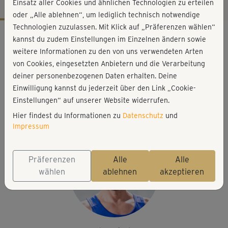
Einsatz aller Cookies und ähnlichen Technologien zu erteilen
oder „Alle ablehnen“, um lediglich technisch notwendige
Technologien zuzulassen. Mit Klick auf „Präferenzen wählen“
Workout-Facts
kannst du zudem Einstellungen im Einzelnen ändern sowie
leicht
weitere Informationen zu den von uns verwendeten Arten
von Cookies, eingesetzten Anbietern und die Verarbeitung
8 Min
deiner personenbezogenen Daten erhalten. Deine
16 kcal
Einwilligung kannst du jederzeit über den Link „Cookie-
Robert Jurlina
Einstellungen“ auf unserer Website widerrufen.
Matte
Hier findest du Informationen zu
Datenschutz
und
Impressum
Präferenzen
Alle
Alle
wählen
ablehnen
akzeptieren