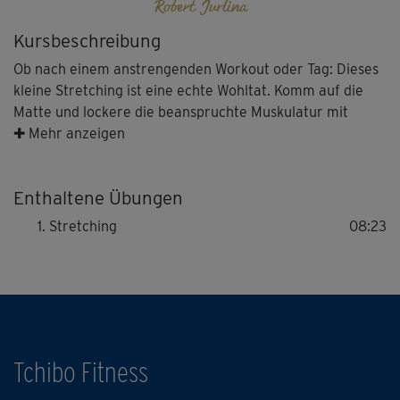
Robert Jurlina
Kursbeschreibung
Ob nach einem anstrengenden Workout oder Tag: Dieses
kleine Stretching ist eine echte Wohltat. Komm auf die
Matte und lockere die beanspruchte Muskulatur mit
sanften Dehnungen. Die langsame, bewusste Ausführung
✚ Mehr anzeigen
hilft dir außerdem dabei, Stress abzubauen und den
Kreislauf zu normalisieren.
Enthaltene Übungen
Stretching
08:23
Tchibo Fitness