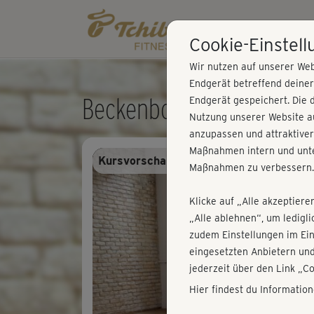
Cookie-Einstel
Wir nutzen auf unserer Web
Endgerät betreffend deine
Beckenboden Woche 4 -
Endgerät gespeichert. Die 
Nutzung unserer Website au
anzupassen und attraktiver
Maßnahmen intern und unte
Kursvorschau - Anmelden und alles trai
Maßnahmen zu verbessern.
Klicke auf „Alle akzeptiere
„Alle ablehnen“, um ledigl
zudem Einstellungen im Ei
eingesetzten Anbietern und
jederzeit über den Link „C
Hier findest du Informatio