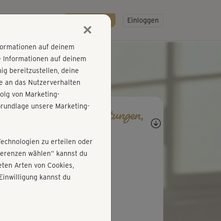
R
SO GEHT'S
Gratis testen!
Einloggen
×
nformationen auf deinem
e Informationen auf deinem
g bereitzustellen, deine
e an das Nutzerverhalten
olg von Marketing-
rundlage unsere Marketing-
agen, Antworten, Bewertungen,
rtschritte
Technologien zu erteilen oder
P
Petra376
äferenzen wählen“ kannst du
ten Arten von Cookies,
eressante Erklärung häufiger
Einwilligung kannst du
ltungsprobleme