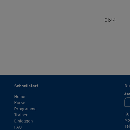
01:44
Schnellstart
Du
Dan
Home
Kurse
Programme
Ku
Trainer
Mo.
Einloggen
Te
FAQ