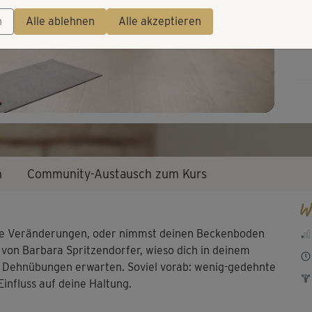
Video
n
Alle ablehnen
Alle akzeptieren
n
Community-Austausch zum Kurs
W
erste Veränderungen, oder nimmst deinen Beckenboden
von Barbara Spritzendorfer, wieso dich in deinem
Dehnübungen erwarten. Soviel vorab: wenig-gedehnte
influss auf deine Haltung.