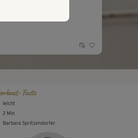
orkout-Facts
leicht
2 Min
Barbara Spritzendorfer