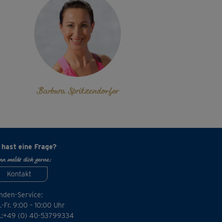
Barbara Spritzendorfer
 hast eine Frage?
n melde dich gerne:
Kontakt
nden-Service:
-Fr. 9:00 – 10:00 Uhr
l.:+49 (0) 40-53799334