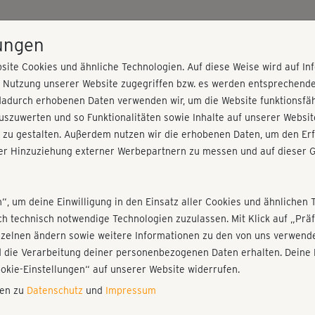
HOME
PROGRAMME
PREISE
KURSE
TRAINE
lungen
site Cookies und ähnliche Technologien. Auf diese Weise wird auf I
r Nutzung unserer Website zugegriffen bzw. es werden entsprechend
 Dehnung
dadurch erhobenen Daten verwenden wir, um die Website funktionsfähi
szuwerten und so Funktionalitäten sowie Inhalte auf unserer Websit
 zu gestalten. Außerdem nutzen wir die erhobenen Daten, um den Erf
r Hinzuziehung externer Werbepartnern zu messen und auf dieser G
nieren!
Fr
Einloggen
Fo
n“, um deine Einwilligung in den Einsatz aller Cookies und ähnlichen 
ich technisch notwendige Technologien zuzulassen. Mit Klick auf „Pr
nzelnen ändern sowie weitere Informationen zu den von uns verwende
Int
 die Verarbeitung deiner personenbezogenen Daten erhalten. Deine 
Ha
Play
ookie-Einstellungen“ auf unserer Website widerrufen.
nen zu
Datenschutz
und
Impressum