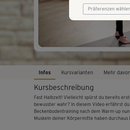
Präferenzen wähle
Infos
Kursvarianten
Mehr davo
Kursbeschreibung
Fast Halbzeit! Vielleicht spürst du bereits 
bewusster wahr? In diesem Video erfährst du 
Beckenbodentraining nach dem Warm-up nun 
Muskeln deiner Körpermitte haben durchaus E