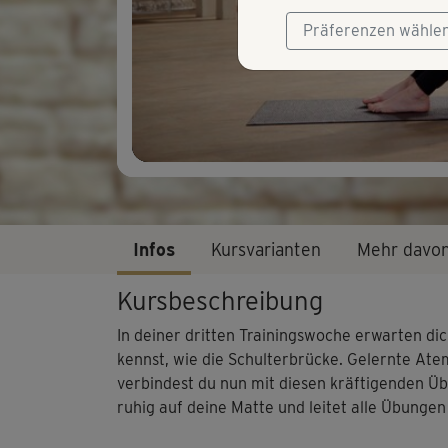
Präferenzen wähle
Infos
Kursvarianten
Mehr davo
Kursbeschreibung
In deiner dritten Trainingswoche erwarten d
kennst, wie die Schulterbrücke. Gelernte At
verbindest du nun mit diesen kräftigenden Ü
ruhig auf deine Matte und leitet alle Übunge