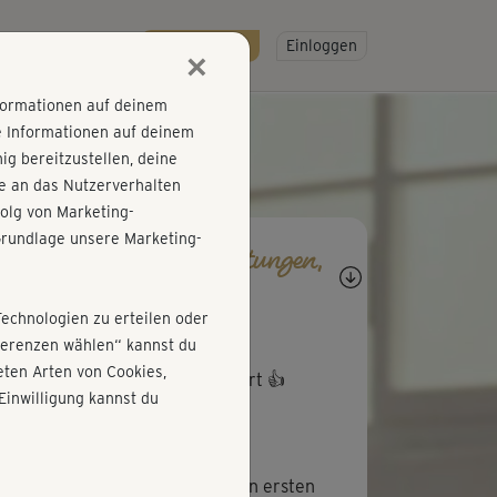
R
SO GEHT'S
Gratis testen!
Einloggen
×
nformationen auf deinem
e Informationen auf deinem
g bereitzustellen, deine
e an das Nutzerverhalten
olg von Marketing-
rundlage unsere Marketing-
agen, Antworten, Bewertungen,
rtschritte
Technologien zu erteilen oder
P
Petra376
äferenzen wählen“ kannst du
ten Arten von Cookies,
er Übungen und sehr gut erklärt 👍
Einwilligung kannst du
A
Andrea141
h einem leichten Einstieg in den ersten