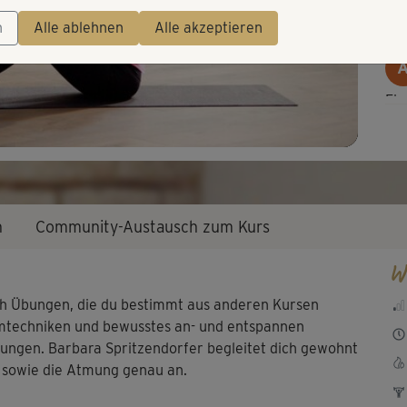
Video
bei
n
Alle ablehnen
Alle akzeptieren
Ein
fun
Wie
n
Community-Austausch zum Kurs
W
Sch
ich Übungen, die du bestimmt aus anderen Kursen
emtechniken und bewusstes an- und entspannen
bungen. Barbara Spritzendorfer begleitet dich gewohnt
n sowie die Atmung genau an.
Gro
Fre