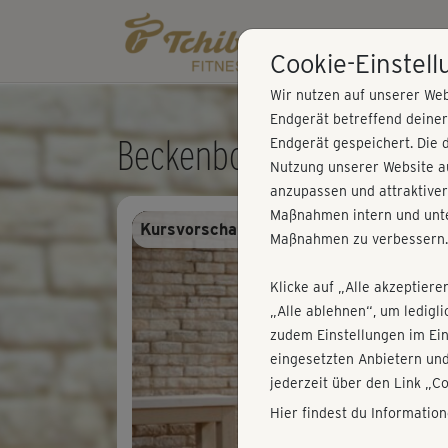
Cookie-Einstel
Wir nutzen auf unserer Web
Endgerät betreffend deine
Beckenboden Training 3
Endgerät gespeichert. Die 
Nutzung unserer Website au
anzupassen und attraktiver
Maßnahmen intern und unte
Kursvorschau - Anmelden und alles trai
Maßnahmen zu verbessern.
Klicke auf „Alle akzeptiere
„Alle ablehnen“, um ledigl
zudem Einstellungen im Ei
eingesetzten Anbietern und
jederzeit über den Link „C
Hier findest du Informatio