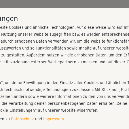
HOME
PROGRAMME
PREISE
KURSE
TRAINE
lungen
site Cookies und ähnliche Technologien. Auf diese Weise wird auf I
r Nutzung unserer Website zugegriffen bzw. es werden entsprechend
dadurch erhobenen Daten verwenden wir, um die Website funktionsfähi
szuwerten und so Funktionalitäten sowie Inhalte auf unserer Websit
 zu gestalten. Außerdem nutzen wir die erhobenen Daten, um den Erf
r Hinzuziehung externer Werbepartnern zu messen und auf dieser G
nieren!
Fr
Einloggen
Fo
n“, um deine Einwilligung in den Einsatz aller Cookies und ähnlichen 
ich technisch notwendige Technologien zuzulassen. Mit Klick auf „Pr
nzelnen ändern sowie weitere Informationen zu den von uns verwende
Sup
 die Verarbeitung deiner personenbezogenen Daten erhalten. Deine 
Play
ookie-Einstellungen“ auf unserer Website widerrufen.
nen zu
Datenschutz
und
Impressum
Nac