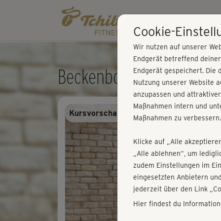
Cookie-Einstel
Wir nutzen auf unserer Web
Endgerät betreffend deine
Beckenboden Woche 5 - 
Endgerät gespeichert. Die 
Nutzung unserer Website au
anzupassen und attraktiver
Maßnahmen intern und unte
Kursvorschau - Anmelden und alles trai
Maßnahmen zu verbessern.
Klicke auf „Alle akzeptiere
„Alle ablehnen“, um ledigl
zudem Einstellungen im Ei
eingesetzten Anbietern und
jederzeit über den Link „C
Hier findest du Informatio