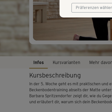
Präferenzen wähle
Infos
Kursvarianten
Mehr davo
Kursbeschreibung
In der 5. Woche geht es mit praktischen und e
Beckenbodentraining abseits der Matte unter
Barbara Spritzendorfer zeigt dir, wie du Gege
und erläutert dir, warum sich dein Beckenbod