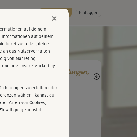
R
SO GEHT'S
Gratis testen!
Einloggen
×
nformationen auf deinem
e Informationen auf deinem
g bereitzustellen, deine
e an das Nutzerverhalten
olg von Marketing-
rundlage unsere Marketing-
agen, Antworten, Bewertungen,
rtschritte
Technologien zu erteilen oder
P
Petra376
äferenzen wählen“ kannst du
ten Arten von Cookies,
 erklärt- leuchtet ein
Einwilligung kannst du