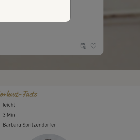
orkout-Facts
leicht
3 Min
Barbara Spritzendorfer