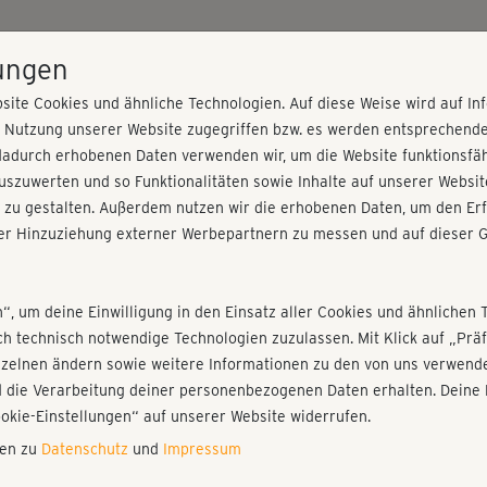
HOME
PROGRAMME
PREISE
KURSE
TRAINE
lungen
site Cookies und ähnliche Technologien. Auf diese Weise wird auf I
r Nutzung unserer Website zugegriffen bzw. es werden entsprechend
Heben & Tragen
dadurch erhobenen Daten verwenden wir, um die Website funktionsfähi
szuwerten und so Funktionalitäten sowie Inhalte auf unserer Websit
 zu gestalten. Außerdem nutzen wir die erhobenen Daten, um den Erf
r Hinzuziehung externer Werbepartnern zu messen und auf dieser G
nieren!
Fr
Einloggen
Fo
n“, um deine Einwilligung in den Einsatz aller Cookies und ähnlichen 
ich technisch notwendige Technologien zuzulassen. Mit Klick auf „Pr
nzelnen ändern sowie weitere Informationen zu den von uns verwende
Gut
 die Verarbeitung deiner personenbezogenen Daten erhalten. Deine 
Play
ookie-Einstellungen“ auf unserer Website widerrufen.
nen zu
Datenschutz
und
Impressum