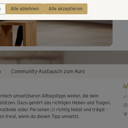
Video
n
Alle ablehnen
Alle akzeptieren
n
Community-Austausch zum Kurs
W
infach umsetzbaren Alltagstipps weiter, die dein
stützen. Dazu gehört das richtigen Heben und Tragen.
nstände (oder Personen ;)) richtig hebst und trägst –
en freut, wenn du diesen Tipp umsetzt.