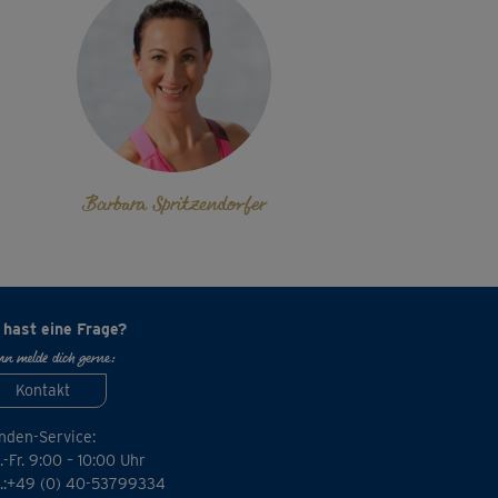
Barbara Spritzendorfer
 hast eine Frage?
n melde dich gerne:
Kontakt
nden-Service:
-Fr. 9:00 – 10:00 Uhr
l.:+49 (0) 40-53799334