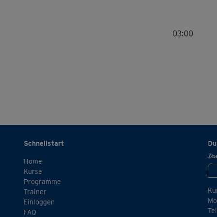
03:00
Schnellstart
Du
Dan
Home
Kurse
Programme
Ku
Trainer
Mo.
Einloggen
Te
FAQ