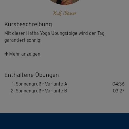
Ralf Bauer
Kursbeschreibung
Mit dieser Hatha Yoga Übungsfolge wird der Tag
garantiert sonnig:
Der "Sonnengruß" ist ein elementarer Teil eines jeden
✚ Mehr anzeigen
Yoga-Programms. Er regt an, macht wach, kräftigt und
dehnt Rücken, Schultern, Arme und Beine. Die bewusste
Enthaltene Übungen
Atmung hilft zudem im Hier und Jetzt anzukommen,
loszulassen und Stress abzubauen.
Sonnengruß - Variante A
04:36
Sonnengruß - Variante B
03:27
"Variante A" ist die perfekte Vorbereitung für "Variante
B", die im Anschluss folgt. Energie zu jeder Tageszeit!