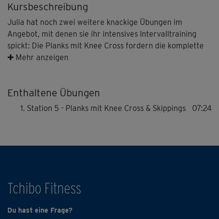
Kursbeschreibung
Julia hat noch zwei weitere knackige Übungen im
Angebot, mit denen sie ihr intensives Intervalltraining
spickt: Die Planks mit Knee Cross fordern die komplette
Muskulatur bis in die Tiefe und verbessern so die
✚ Mehr anzeigen
Koordination. Kombiniert werden sie mit Skippings, die im
10-Sekunden-Takt im Tempo gesteigert werden. Perfekt
Enthaltene Übungen
für die Kondition! Trainiert werden mehrere Sätze mit
jeweils einer kurzen aktiven "Pause" dazwischen. Hier
Station 5 - Planks mit Knee Cross & Skippings
07:24
kommt wirklich jeder ins Schwitzen!
Bitte vorab unbedingt aufwärmen und alle Übungen trotz
der hohen Intensität sauber und kontrolliert ausführen!
Tchibo Fitness
Du hast eine Frage?