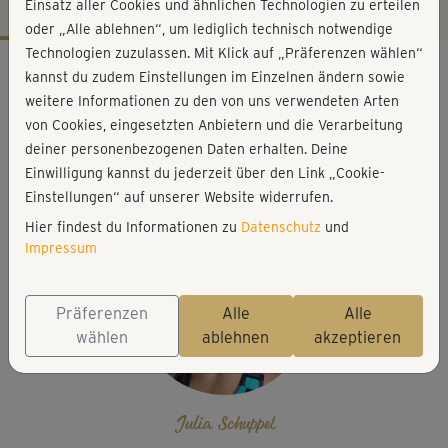
Einsatz aller Cookies und ähnlichen Technologien zu erteilen
oder „Alle ablehnen“, um lediglich technisch notwendige
Technologien zuzulassen. Mit Klick auf „Präferenzen wählen“
Workout-Facts
kannst du zudem Einstellungen im Einzelnen ändern sowie
mittelschwer
weitere Informationen zu den von uns verwendeten Arten
von Cookies, eingesetzten Anbietern und die Verarbeitung
7 Min
deiner personenbezogenen Daten erhalten. Deine
81 kcal
Einwilligung kannst du jederzeit über den Link „Cookie-
Julia Schuppel
Einstellungen“ auf unserer Website widerrufen.
Hier findest du Informationen zu
Datenschutz
und
Impressum
Präferenzen
Alle
Alle
wählen
ablehnen
akzeptieren
Julia Schuppel