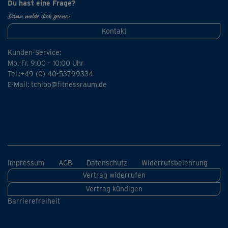
> Kicks & Punches zu finden).
Du hast eine Frage?
Dann melde dich gerne:
Kontakt
Kunden-Service:
Mo.-Fr. 9:00 – 10:00 Uhr
Tel.:+49 (0) 40-53799334
E-Mail:
tchibo@fitnessraum.de
Impressum
AGB
Datenschutz
Widerrufsbelehrung
Vertrag widerrufen
Vertrag kündigen
Barrierefreiheit