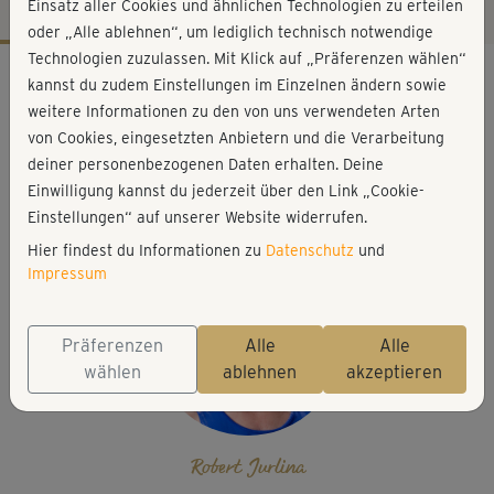
Einsatz aller Cookies und ähnlichen Technologien zu erteilen
oder „Alle ablehnen“, um lediglich technisch notwendige
Technologien zuzulassen. Mit Klick auf „Präferenzen wählen“
Workout-Facts
kannst du zudem Einstellungen im Einzelnen ändern sowie
mittelschwer
weitere Informationen zu den von uns verwendeten Arten
von Cookies, eingesetzten Anbietern und die Verarbeitung
15 Min
deiner personenbezogenen Daten erhalten. Deine
163 kcal
Einwilligung kannst du jederzeit über den Link „Cookie-
Robert Jurlina
Einstellungen“ auf unserer Website widerrufen.
Hier findest du Informationen zu
Datenschutz
und
Impressum
Präferenzen
Alle
Alle
wählen
ablehnen
akzeptieren
Robert Jurlina