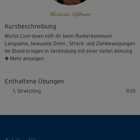
Michaela Süßbauer
Kursbeschreibung
Michis Cool-down hilft dir beim Runterkommen!
Langsame, bewusste Dehn-, Streck- und Ziehbewegungen
im Stand bringen in Verbindung mit einer tiefen Atmung
deinen Puls nach unten, senken deine
✚ Mehr anzeigen
"Betriebstemperatur" und relaxen deine Muskeln. Das tut
gut, besonders nach einem fordernden Cardio- und
Enthaltene Übungen
Kraftausdauer-Training, ist aber auch herrlich erholsam
nach einem anstrengenden (Arbeits-)Tag.
Stretching
11:10
Tipp: Gehe jeweils nur so weit in die Dehnung, wie es dir
gut tut! Du solltest sie zwar spüren, es sollte aber niemals
weh tun.