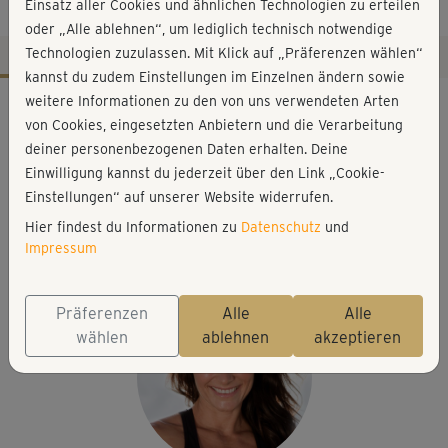
Stretch
Einsatz aller Cookies und ähnlichen Technologien zu erteilen
oder „Alle ablehnen“, um lediglich technisch notwendige
Technologien zuzulassen. Mit Klick auf „Präferenzen wählen“
kannst du zudem Einstellungen im Einzelnen ändern sowie
Workout-Facts
weitere Informationen zu den von uns verwendeten Arten
von Cookies, eingesetzten Anbietern und die Verarbeitung
leicht
deiner personenbezogenen Daten erhalten. Deine
11 Min
Einwilligung kannst du jederzeit über den Link „Cookie-
33 kcal
Einstellungen“ auf unserer Website widerrufen.
Hier findest du Informationen zu
Datenschutz
und
Michaela Süßbauer
Impressum
Matte
Präferenzen
Alle
Alle
wählen
ablehnen
akzeptieren