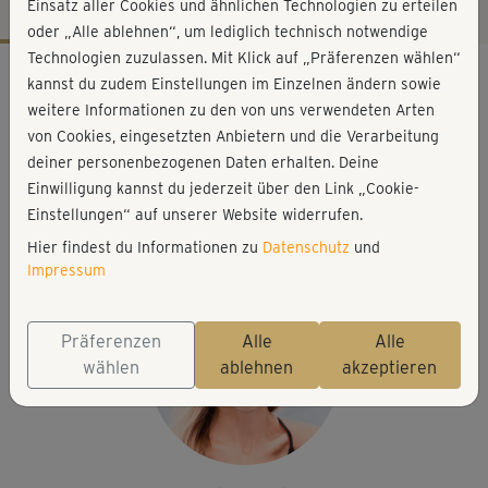
Einsatz aller Cookies und ähnlichen Technologien zu erteilen
oder „Alle ablehnen“, um lediglich technisch notwendige
Technologien zuzulassen. Mit Klick auf „Präferenzen wählen“
Workout-Facts
kannst du zudem Einstellungen im Einzelnen ändern sowie
leicht
weitere Informationen zu den von uns verwendeten Arten
von Cookies, eingesetzten Anbietern und die Verarbeitung
14 Min
deiner personenbezogenen Daten erhalten. Deine
97 kcal
Einwilligung kannst du jederzeit über den Link „Cookie-
Stefanie Rohr
Einstellungen“ auf unserer Website widerrufen.
Matte, Hanteln
Hier findest du Informationen zu
Datenschutz
und
Impressum
Präferenzen
Alle
Alle
wählen
ablehnen
akzeptieren