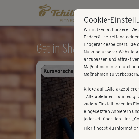
Cookie-Einstel
Wir nutzen auf unserer Web
Endgerät betreffend deine
Get in Shape - Cardio
Endgerät gespeichert. Die 
Nutzung unserer Website au
anzupassen und attraktiver
Maßnahmen intern und unte
Kursvorschau - Anmelden und alles trai
Maßnahmen zu verbessern.
Klicke auf „Alle akzeptiere
„Alle ablehnen“, um ledigl
zudem Einstellungen im Ei
eingesetzten Anbietern und
jederzeit über den Link „C
Hier findest du Informatio