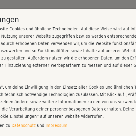
HOME
PROGRAMME
PREISE
KURSE
TRAINE
lungen
site Cookies und ähnliche Technologien. Auf diese Weise wird auf I
r Nutzung unserer Website zugegriffen bzw. es werden entsprechend
dadurch erhobenen Daten verwenden wir, um die Website funktionsfähi
szuwerten und so Funktionalitäten sowie Inhalte auf unserer Websit
 zu gestalten. Außerdem nutzen wir die erhobenen Daten, um den Erf
r Hinzuziehung externer Werbepartnern zu messen und auf dieser G
nieren!
Fr
Einloggen
Fo
n“, um deine Einwilligung in den Einsatz aller Cookies und ähnlichen 
ich technisch notwendige Technologien zuzulassen. Mit Klick auf „Pr
nzelnen ändern sowie weitere Informationen zu den von uns verwende
😍
 die Verarbeitung deiner personenbezogenen Daten erhalten. Deine 
Play
ookie-Einstellungen“ auf unserer Website widerrufen.
nen zu
Datenschutz
und
Impressum
So 