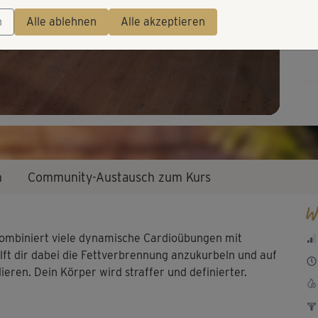
Video
kon
n
Alle ablehnen
Alle akzeptieren
auf.
n
Community-Austausch zum Kurs
W
kombiniert viele dynamische Cardioübungen mit
lft dir dabei die Fettverbrennung anzukurbeln und auf
ieren. Dein Körper wird straffer und definierter.