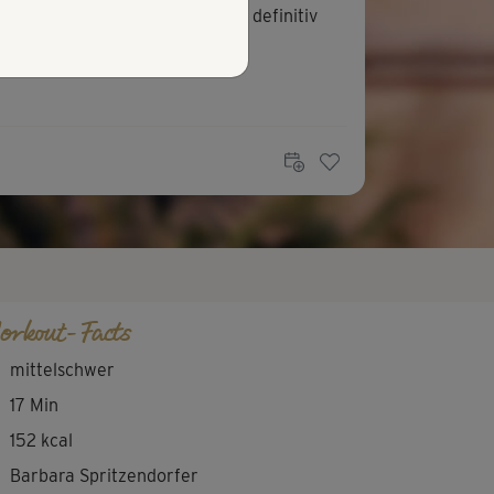
sequent Level 2 macht, kommt definitiv
..
orkout-Facts
mittelschwer
17 Min
152 kcal
Barbara Spritzendorfer