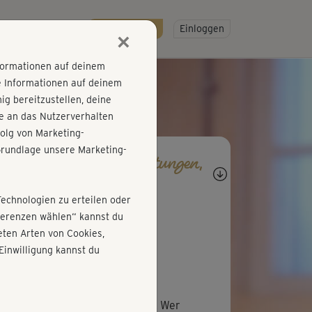
R
SO GEHT'S
Gratis testen!
Einloggen
×
nformationen auf deinem
e Informationen auf deinem
g bereitzustellen, deine
e an das Nutzerverhalten
olg von Marketing-
rundlage unsere Marketing-
agen, Antworten, Bewertungen,
rtschritte
Technologien zu erteilen oder
R
Ruth731
äferenzen wählen“ kannst du
ten Arten von Cookies,
Einwilligung kannst du
M
Michaela416
eine sympathische Kursleiterin! Wer