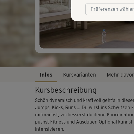
Präferenzen wähle
Infos
Kursvarianten
Mehr davo
Kursbeschreibung
Schön dynamisch und kraftvoll geht’s in dies
Jumps, Kicks, Runs … Du wirst ins Schwitze
mitmachst, verbesserst du deine Koordination
pushst Fitness und Ausdauer. Optional kannst
intensivieren.