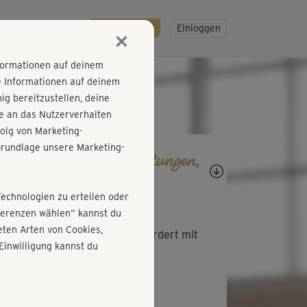
R
SO GEHT'S
Gratis testen!
Einloggen
×
nformationen auf deinem
e Informationen auf deinem
g bereitzustellen, deine
e an das Nutzerverhalten
olg von Marketing-
rundlage unsere Marketing-
agen, Antworten, Bewertungen,
rtschritte
Technologien zu erteilen oder
D
Dorothee402
äferenzen wählen“ kannst du
ten Arten von Cookies,
 kommt gut mit und wird gefordert mit
Einwilligung kannst du
ß!
K
Kathrin809