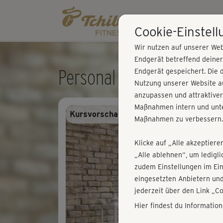
Cookie-Einstel
Wir nutzen auf unserer Web
Endgerät betreffend deine
Personal Trainer - Pure C
Endgerät gespeichert. Die 
Nutzung unserer Website au
anzupassen und attraktiver
Maßnahmen intern und unte
Kursvorschau - Anmelden und alles trai
Maßnahmen zu verbessern.
Klicke auf „Alle akzeptiere
„Alle ablehnen“, um ledigl
zudem Einstellungen im Ei
eingesetzten Anbietern und
jederzeit über den Link „C
Hier findest du Informatio