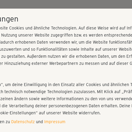
HOME
PROGRAMME
PREISE
KURSE
TRAINE
lungen
site Cookies und ähnliche Technologien. Auf diese Weise wird auf I
r Nutzung unserer Website zugegriffen bzw. es werden entsprechend
ardio
dadurch erhobenen Daten verwenden wir, um die Website funktionsfähi
szuwerten und so Funktionalitäten sowie Inhalte auf unserer Websit
 zu gestalten. Außerdem nutzen wir die erhobenen Daten, um den Erf
r Hinzuziehung externer Werbepartnern zu messen und auf dieser G
nieren!
Fr
Einloggen
Fo
n“, um deine Einwilligung in den Einsatz aller Cookies und ähnlichen 
ich technisch notwendige Technologien zuzulassen. Mit Klick auf „Pr
nzelnen ändern sowie weitere Informationen zu den von uns verwende
man
 die Verarbeitung deiner personenbezogenen Daten erhalten. Deine 
Spa
Play
ookie-Einstellungen“ auf unserer Website widerrufen.
nen zu
Datenschutz
und
Impressum