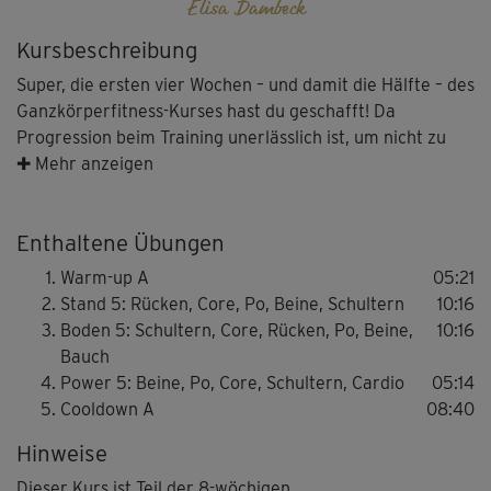
Elisa Dambeck
Kursbeschreibung
Super, die ersten vier Wochen – und damit die Hälfte – des
Ganzkörperfitness-Kurses hast du geschafft! Da
Progression beim Training unerlässlich ist, um nicht zu
stagnieren, ziehen Elisa Dambeck und Alex Epperson an:
✚ Mehr anzeigen
Auf nun 45 Sek. Belastung je Übung. Auf diese Weise
erhöhst du den Trainingsreiz und kräftigst deine
Enthaltene Übungen
Muskulatur weiterhin. Vor dem Cooldown erwarten dich
wieder 5 Minuten hohes Tempo.
Warm-up A
05:21
Stand 5: Rücken, Core, Po, Beine, Schultern
10:16
Boden 5: Schultern, Core, Rücken, Po, Beine,
10:16
Bauch
Power 5: Beine, Po, Core, Schultern, Cardio
05:14
Cooldown A
08:40
Hinweise
Dieser Kurs ist Teil der 8-wöchigen