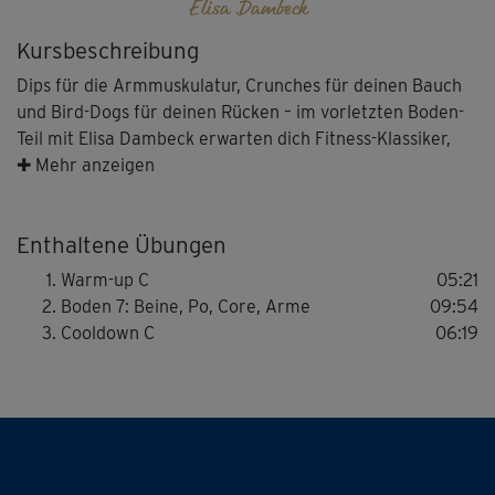
Elisa Dambeck
Kursbeschreibung
Dips für die Armmuskulatur, Crunches für deinen Bauch
und Bird-Dogs für deinen Rücken – im vorletzten Boden-
Teil mit Elisa Dambeck erwarten dich Fitness-Klassiker,
die dies nicht ohne Grund sind. Im 50-15-Rhythmus
✚ Mehr anzeigen
trainierst du effektiv deine Muskulatur und verbesserst
deine Kraftausdauer. Im Cooldown erfährst du
Enthaltene Übungen
wohltuende Dehnung und Entspannung mit Alex
Epperson.
Warm-up C
05:21
Boden 7: Beine, Po, Core, Arme
09:54
Cooldown C
06:19