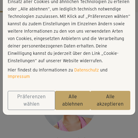
Einsatz aller Cookies und ähnlichen Technologien zu erteilen
oder „Alle ablehnen“, um lediglich technisch notwendige
Technologien zuzulassen. Mit Klick auf „Präferenzen wählen“
Workout-Facts
kannst du zudem Einstellungen im Einzelnen ändern sowie
mittelschwer
weitere Informationen zu den von uns verwendeten Arten
von Cookies, eingesetzten Anbietern und die Verarbeitung
22 Min
deiner personenbezogenen Daten erhalten. Deine
84 kcal
Einwilligung kannst du jederzeit über den Link „Cookie-
Elisa Dambeck
Einstellungen“ auf unserer Website widerrufen.
Matte
Hier findest du Informationen zu
Datenschutz
und
Impressum
Präferenzen
Alle
Alle
wählen
ablehnen
akzeptieren