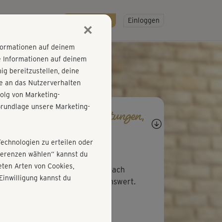
R
SO GEHT'S
Gratis testen!
Einloggen
×
nformationen auf deinem
e Informationen auf deinem
g bereitzustellen, deine
e an das Nutzerverhalten
olg von Marketing-
rundlage unsere Marketing-
agen, Antworten, Bewertungen,
rtschritte
Technologien zu erteilen oder
A
Angelika466
äferenzen wählen“ kannst du
ten Arten von Cookies,
 gesamte Körper fühlt sich danach
Einwilligung kannst du
chgeknetet an. Sehr empfehlenswert.
A
Aneta 560