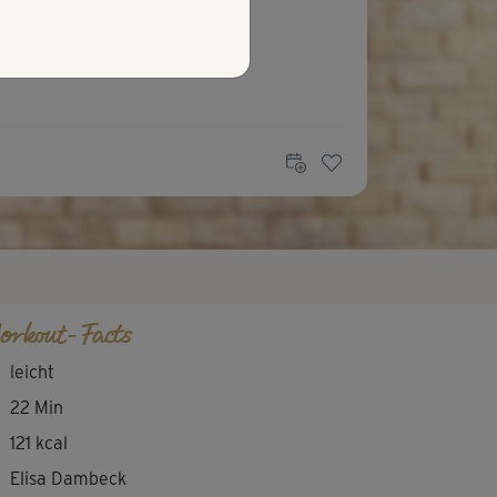
fach nur Klasse 🤗
orkout-Facts
leicht
22 Min
121 kcal
Elisa Dambeck