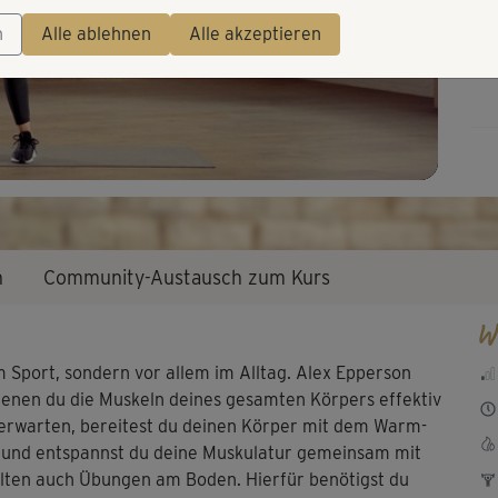
Video
Ein
n
Alle ablehnen
Alle akzeptieren
n
Community-Austausch zum Kurs
W
im Sport, sondern vor allem im Alltag. Alex Epperson
denen du die Muskeln deines gesamten Körpers effektiv
 erwarten, bereitest du deinen Körper mit dem Warm-
t und entspannst du deine Muskulatur gemeinsam mit
ten auch Übungen am Boden. Hierfür benötigst du