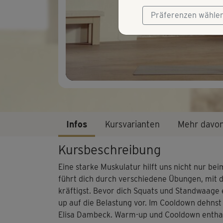
Präferenzen wähle
Infos
Kursvarianten
Mehr davo
Kursbeschreibung
Eine starke Muskulatur hilft uns nicht nur be
führt dich durch verschiedene Übungen, mit 
kräftigst. Bevor dich Squats und Standwaage
up auf die Belastung vor. Im Cooldown dehns
Elisa Dambeck. Warm-up und Cooldown enthal