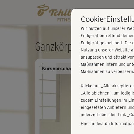
Cookie-Einstel
Wir nutzen auf unserer Web
Endgerät betreffend deine
Ganzkörperfitness 4 - St
Endgerät gespeichert. Die 
Nutzung unserer Website au
anzupassen und attraktiver
Maßnahmen intern und unte
Kursvorschau - Anmelden und alles trai
Maßnahmen zu verbessern.
Klicke auf „Alle akzeptiere
„Alle ablehnen“, um ledigl
zudem Einstellungen im Ei
eingesetzten Anbietern und
jederzeit über den Link „C
Hier findest du Informatio