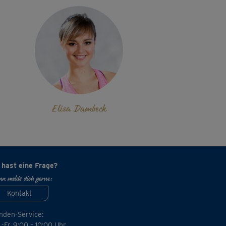
Elisa Dambeck
 hast eine Frage?
n melde dich gerne:
Kontakt
nden-Service:
-Fr. 9:00 – 10:00 Uhr