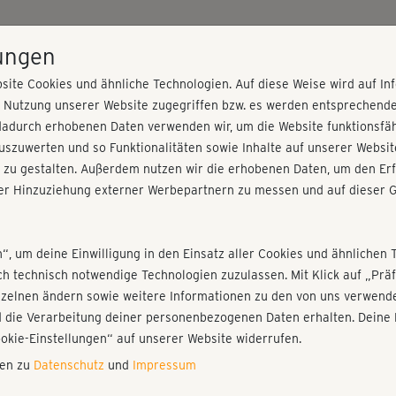
HOME
PROGRAMME
PREISE
KURSE
TRAINE
lungen
site Cookies und ähnliche Technologien. Auf diese Weise wird auf I
r Nutzung unserer Website zugegriffen bzw. es werden entsprechend
and
dadurch erhobenen Daten verwenden wir, um die Website funktionsfähi
szuwerten und so Funktionalitäten sowie Inhalte auf unserer Websit
 zu gestalten. Außerdem nutzen wir die erhobenen Daten, um den Erf
r Hinzuziehung externer Werbepartnern zu messen und auf dieser G
nieren!
Fr
Einloggen
Fo
n“, um deine Einwilligung in den Einsatz aller Cookies und ähnlichen 
ich technisch notwendige Technologien zuzulassen. Mit Klick auf „Pr
nzelnen ändern sowie weitere Informationen zu den von uns verwende
Der
 die Verarbeitung deiner personenbezogenen Daten erhalten. Deine 
dur
Play
ookie-Einstellungen“ auf unserer Website widerrufen.
nen zu
Datenschutz
und
Impressum