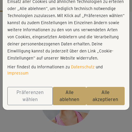
Einsatz aller Cookies und ähnlichen Technologien zu erteilen
oder „Alle ablehnen“, um lediglich technisch notwendige
Technologien zuzulassen. Mit Klick auf „Präferenzen wählen“
Workout-Facts
kannst du zudem Einstellungen im Einzelnen ändern sowie
leicht
weitere Informationen zu den von uns verwendeten Arten
von Cookies, eingesetzten Anbietern und die Verarbeitung
37 Min
deiner personenbezogenen Daten erhalten. Deine
248 kcal
Einwilligung kannst du jederzeit über den Link „Cookie-
Elisa Dambeck
Einstellungen“ auf unserer Website widerrufen.
Matte
Hier findest du Informationen zu
Datenschutz
und
Impressum
Präferenzen
Alle
Alle
wählen
ablehnen
akzeptieren