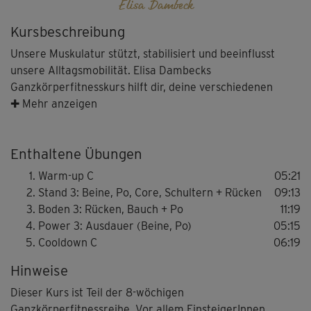
Elisa Dambeck
Kursbeschreibung
Unsere Muskulatur stützt, stabilisiert und beeinflusst
unsere Alltagsmobilität. Elisa Dambecks
Ganzkörperfitnesskurs hilft dir, deine verschiedenen
Muskelgruppen zu stärken - mit spürbaren Effekten für
✚ Mehr anzeigen
dein körperliches Wohlbefinden. Zusammen mit Alex
Epperson führt Elisa dich sowohl durch die Übungen als
Enthaltene Übungen
auch die letzten Power-Minuten vor dem Cooldown.
Durch längere Belastungsphasen zieht die Intensität
Warm-up C
05:21
diesmal etwas an.
Stand 3: Beine, Po, Core, Schultern + Rücken
09:13
Boden 3: Rücken, Bauch + Po
11:19
Hinweis: Dieser Kurs umfasst Übungen im Stand als auch
Power 3: Ausdauer (Beine, Po)
05:15
auf der Matte und ist gut für EinsteigerInnen geeignet.
Cooldown C
06:19
Für eine weniger intensive, gelenkschonende Version,
Hinweise
lasse gerne gemeinsam mit Elisa die Sprünge im Power-
Teil weg.
Dieser Kurs ist Teil der 8-wöchigen
Ganzkörperfitnessreihe. Vor allem EinsteigerInnen