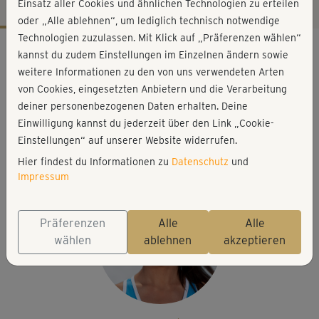
Einsatz aller Cookies und ähnlichen Technologien zu erteilen
oder „Alle ablehnen“, um lediglich technisch notwendige
Technologien zuzulassen. Mit Klick auf „Präferenzen wählen“
Workout-Facts
kannst du zudem Einstellungen im Einzelnen ändern sowie
mittelschwer
weitere Informationen zu den von uns verwendeten Arten
von Cookies, eingesetzten Anbietern und die Verarbeitung
37 Min
deiner personenbezogenen Daten erhalten. Deine
268 kcal
Einwilligung kannst du jederzeit über den Link „Cookie-
Ina Münsberg
Einstellungen“ auf unserer Website widerrufen.
Matte
Hier findest du Informationen zu
Datenschutz
und
Impressum
Präferenzen
Alle
Alle
wählen
ablehnen
akzeptieren