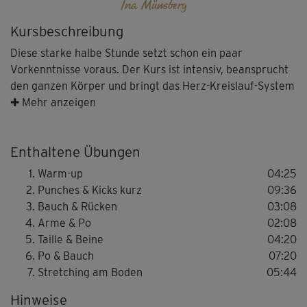
Ina Münsberg
Kursbeschreibung
Diese starke halbe Stunde setzt schon ein paar
Vorkenntnisse voraus. Der Kurs ist intensiv, beansprucht
den ganzen Körper und bringt das Herz-Kreislauf-System
ordentlich in Schwung.
✚ Mehr anzeigen
Nach einem Warm-up werden systematisch alle
Enthaltene Übungen
Muskelgruppen gefordert - ein schweißtreibendes
Training, das richtig Spaß macht!
Warm-up
04:25
Punches & Kicks kurz
09:36
Bauch & Rücken
03:08
Zum Schluss gibt's ein umfangreiches Stretching am
Arme & Po
02:08
Boden, das Muskelverkürzungen vorbeugen soll und den
Taille & Beine
04:20
Körper geschmeidig hält.
Po & Bauch
07:20
Stretching am Boden
05:44
Hinweise