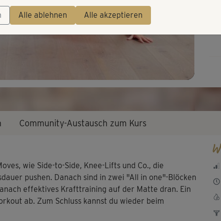
Video
n
Alle ablehnen
Alle akzeptieren
n
Community-Austausch zum Kurs
W
ves, wie Side-to-Side, Knee-Lifts und Co., die
dauer pushen. Danach sind in zwei "All in one"-Blöcken
ach effektives Krafttraining auf der Matte dran. Ein
orkout ab. Zum Schluss kannst du wieder beim