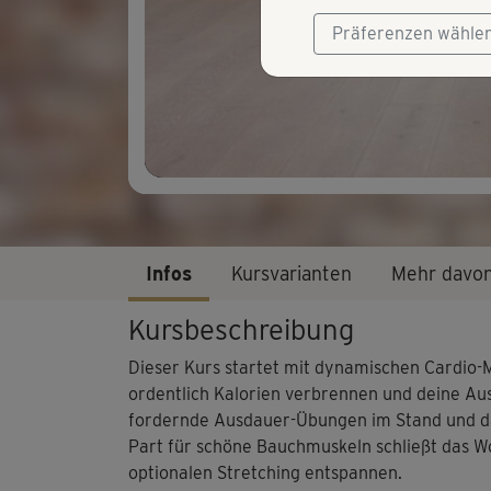
Präferenzen wähle
Infos
Kursvarianten
Mehr davo
Kursbeschreibung
Dieser Kurs startet mit dynamischen Cardio-Mo
ordentlich Kalorien verbrennen und deine Aus
fordernde Ausdauer-Übungen im Stand und dan
Part für schöne Bauchmuskeln schließt das W
optionalen Stretching entspannen.