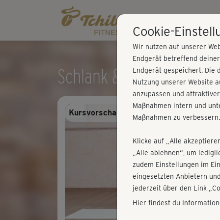
Cookie-Einstel
Wir nutzen auf unserer Web
Endgerät betreffend deine
Schlank & fit - All in one
Endgerät gespeichert. Die 
Nutzung unserer Website au
anzupassen und attraktiver
Maßnahmen intern und unte
Kursvorschau - Anmelden und alles trai
Maßnahmen zu verbessern.
Klicke auf „Alle akzeptiere
„Alle ablehnen“, um ledigl
zudem Einstellungen im Ei
eingesetzten Anbietern und
jederzeit über den Link „C
Hier findest du Informatio