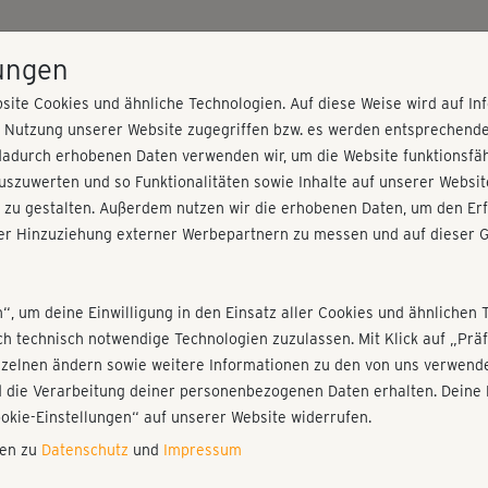
HOME
PROGRAMME
PREISE
KURSE
TRAINE
lungen
site Cookies und ähnliche Technologien. Auf diese Weise wird auf I
r Nutzung unserer Website zugegriffen bzw. es werden entsprechend
 long 3 (Kurs 32)
dadurch erhobenen Daten verwenden wir, um die Website funktionsfähi
szuwerten und so Funktionalitäten sowie Inhalte auf unserer Websit
 zu gestalten. Außerdem nutzen wir die erhobenen Daten, um den Erf
r Hinzuziehung externer Werbepartnern zu messen und auf dieser G
nieren!
Fr
Einloggen
Fo
n“, um deine Einwilligung in den Einsatz aller Cookies und ähnlichen 
I
ich technisch notwendige Technologien zuzulassen. Mit Klick auf „Pr
nzelnen ändern sowie weitere Informationen zu den von uns verwende
Car
 die Verarbeitung deiner personenbezogenen Daten erhalten. Deine 
war
Play
ookie-Einstellungen“ auf unserer Website widerrufen.
nen zu
Datenschutz
und
Impressum