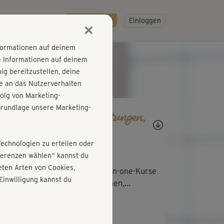
R
SO GEHT'S
Gratis testen!
Einloggen
×
nformationen auf deinem
e Informationen auf deinem
g bereitzustellen, deine
e an das Nutzerverhalten
olg von Marketing-
rundlage unsere Marketing-
agen, Antworten, Bewertungen,
rtschritte
Technologien zu erteilen oder
Isalolla
äferenzen wählen“ kannst du
ten Arten von Cookies,
dio zu Beginn und die zwei All-in-one-Kurse
Einwilligung kannst du
en super, flott und gut zu machen,...