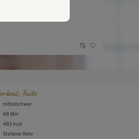
orkout-Facts
mittelschwer
68 Min
483 kcal
Stefanie Rohr