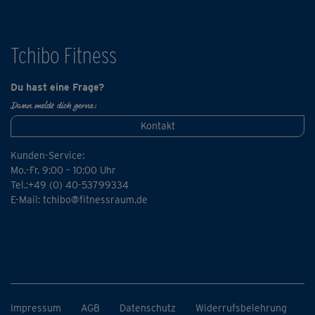
zusammenstellen! Einfach die Kurse der Reihe nach in
deinen Trainingskalender eintragen und die Pausentage
nicht vergessen ;-)
Tchibo Fitness
Du hast eine Frage?
Dann melde dich gerne:
Kontakt
Kunden-Service:
Mo.-Fr. 9:00 – 10:00 Uhr
Tel.:+49 (0) 40-53799334
E-Mail:
tchibo@fitnessraum.de
Impressum
AGB
Datenschutz
Widerrufsbelehrung