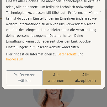
21)
Einsatz aller Cookies und ähnlichen Technologien zu erteilen
oder „Alle ablehnen“, um lediglich technisch notwendige
Technologien zuzulassen. Mit Klick auf „Präferenzen wählen“
kannst du zudem Einstellungen im Einzelnen ändern sowie
Workout-Facts
weitere Informationen zu den von uns verwendeten Arten
von Cookies, eingesetzten Anbietern und die Verarbeitung
mittelschwer
deiner personenbezogenen Daten erhalten. Deine
55 Min
Einwilligung kannst du jederzeit über den Link „Cookie-
419 kcal
Einstellungen“ auf unserer Website widerrufen.
Hier findest du Informationen zu
Datenschutz
und
Stefanie Rohr
Impressum
Matte
Präferenzen
Alle
Alle
wählen
ablehnen
akzeptieren