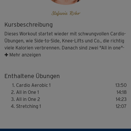
Stefanie Rohr
Kursbeschreibung
Dieses Workout startet wieder mit schwungvollen Cardio-
Übungen, wie Side-to-Side, Knee-Lifts und Co., die richtig
viele Kalorien verbrennen. Danach sind zwei "All in one"-
Blöcke dran, die deinen Körper mit weiteren Ausdauer-
✚ Mehr anzeigen
Übungen und Krafteinheiten auf der Matte so richtig
fordern. Ein Stretching am Ende entspannt Muskeln und
Enthaltene Übungen
Bänder. Achte bei allen Übungen auf eine gute
Körperspannung und -haltung. Bleibe dabei bei der
Cardio Aerobic 1
13:50
Intensität, die für dich gut machbar ist.
All in One 1
14:18
All in One 2
14:23
Hinweis: Die verschiedenen Kursvarianten sind so
Stretching 1
12:07
aufgebaut, dass du sie auch als mehrwöchiges Programm
trainieren kannst. So kannst du dir auch selbst dein
persönliches „Schlank & Fit“-Programm