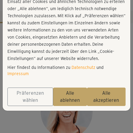
23)
Einsatz aller Cookies und ähnlichen Technologien zu erteilen
oder „Alle ablehnen“, um lediglich technisch notwendige
Technologien zuzulassen. Mit Klick auf „Präferenzen wählen“
kannst du zudem Einstellungen im Einzelnen ändern sowie
Workout-Facts
weitere Informationen zu den von uns verwendeten Arten
von Cookies, eingesetzten Anbietern und die Verarbeitung
mittelschwer
deiner personenbezogenen Daten erhalten. Deine
54 Min
Einwilligung kannst du jederzeit über den Link „Cookie-
386 kcal
Einstellungen“ auf unserer Website widerrufen.
Hier findest du Informationen zu
Datenschutz
und
Stefanie Rohr
Impressum
Matte
Präferenzen
Alle
Alle
wählen
ablehnen
akzeptieren