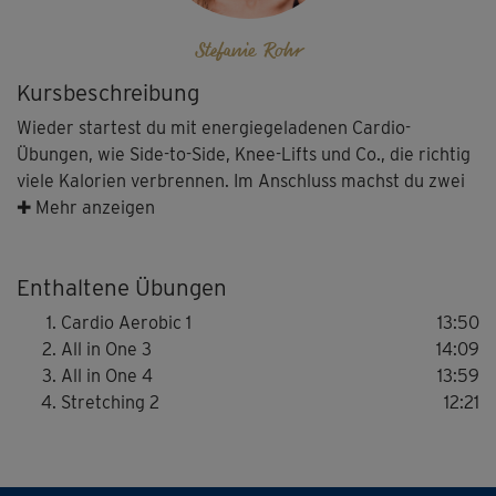
Stefanie Rohr
Kursbeschreibung
Wieder startest du mit energiegeladenen Cardio-
Übungen, wie Side-to-Side, Knee-Lifts und Co., die richtig
viele Kalorien verbrennen. Im Anschluss machst du zwei
"All in one"-Blöcke für mehr Kraft und Ausdauer. Achte
✚ Mehr anzeigen
bei allen Übungen auf eine gute Körperspannung und -
haltung. Das Stretching zum Schluss liefert dir die
Enthaltene Übungen
richtige Portion Entspannung.
Cardio Aerobic 1
13:50
Hinweis: Die verschiedenen Kursvarianten sind so
All in One 3
14:09
aufgebaut, dass du sie auch als mehrwöchiges Programm
All in One 4
13:59
trainieren kannst. So kannst du dir auch selbst dein
Stretching 2
12:21
persönliches „Schlank & Fit“-Programm
zusammenstellen! Einfach die Kurse der Reihe nach in
deinen Trainingskalender eintragen und die Pausentage